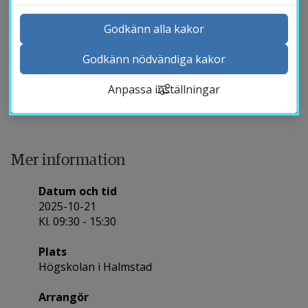
Godkänn alla kakor
Innovationskonferensen arrangeras den 21 oktober av
Godkänn nödvändiga kakor
Region Halland och Högskolan i Halmstads två
Kontakta och besök oss
fokusområden, Smarta städer och samhällen och
Anpassa inställningar
Nyheter
Hälsoinnovation.
Kalender
Sök personal
Studentwebb
Mer information
Länk till anna
Medarbetarwebb Insidan
Datum och tid
2025-10-21
Kl. 09:30 - 15:30
Plats
Högskolan i Halmstad
Arrangör