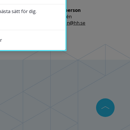
Kontaktperson
sta sätt för dig.
Ann Landén
ann.landen@hh.se
r
s.