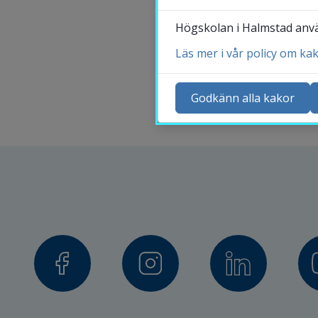
Högskolan i Halmstad använ
Läs mer i vår policy om ka
Ko
Ny
Godkänn alla kakor
Ka
Sö
St
Me