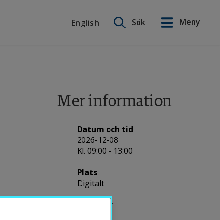
Sök på webbplatsen
Meny
Sök
English
English
Mer information
Datum och tid
2026-12-08
Kl. 09:00 - 13:00
Plats
Digitalt
Arrangör
Internt