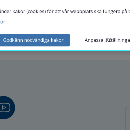
der kakor (cookies) för att vår webbplats ska fungera på bä
kor
ntakta och besök oss
heter
Godkänn nödvändiga kakor
Anpassa inställninga
lender
k personal
udentwebb
Länk till annan webbplat
darbetarwebb Insidan