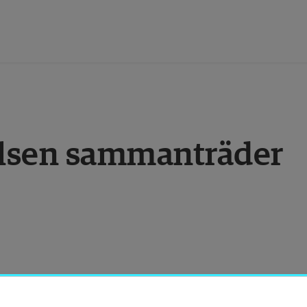
tbildning
lsen sammanträder
orskning
amverkan
m Högskolan
ibliotek