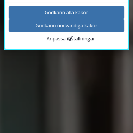
Godkänn alla kakor
Godkänn nödvändiga kakor
Kontakta och besök oss
Anpassa inställningar
Nyheter
Kalender
Sök personal
Studentwebb
Länk till anna
Medarbetarwebb Insidan