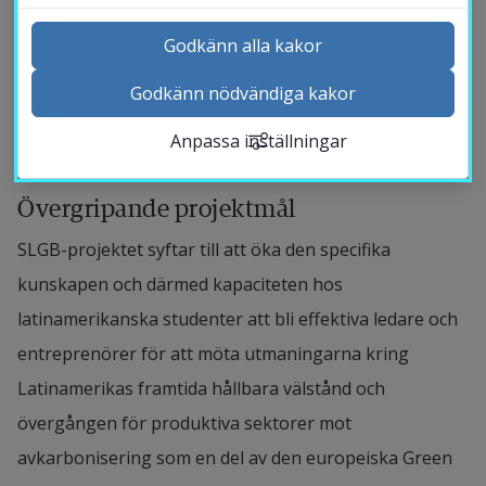
driva en grönare ekonomi genom att 
Godkänn alla kakor
utveckla innovativa affärslösningar som tar 
Godkänn nödvändiga kakor
itu med utmaningar inom hållbar utveckling 
Kontakta och besök oss
och minskade koldioxidutsläpp.
Anpassa inställningar
Nyheter
Kalender
Övergripande projektmål
Sök personal
Studentwebb
SLGB-projektet syftar till att öka den specifika 
Länk till anna
Medarbetarwebb Insidan
kunskapen och därmed kapaciteten hos 
latinamerikanska studenter att bli effektiva ledare och 
entreprenörer för att möta utmaningarna kring 
Latinamerikas framtida hållbara välstånd och 
övergången för produktiva sektorer mot 
avkarbonisering som en del av den europeiska Green 