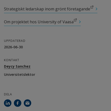
Universidad Politécnica de Valencia
Länk till annan webbplats.
Strategiskt ledarskap inom grönt företagande
Andra medverkande forskare
Länk till annan webbplats.
Om projektet hos University of Vaasa
Maya Hoveskog, biträdande professor, 
Högskolan i Halmstad
UPPDATERAD
2026-06-30
Magnus Holmén, professor, Högskolan i 
Halmstad
KONTAKT
Deycy Sanchez
Samverkanspartner
Universitetslektor
University of Vaasa
Warm Argentina Civil Association
DELA
Universidad Nacional del Sur