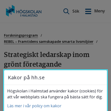
Sök på webbplatsen
Meny
Sök
English
Gå
till
Utbildning
innehåll
Forskningsprogram
REBEL – Framtidens samskapade smarta livsmiljöer
Forskning
Strategiskt ledarskap inom 
grönt företagande
Samverkan
Kakor på hh.se
Strategiskt ledarskap inom grönt 
företagande stödjer övergången till hållbara 
Om Högskolan
Högskolan i Halmstad använder kakor (cookies) för
produktionsmodeller i Latinamerika, i linje 
att vår webbplats ska fungera på bästa sätt för dig.
med den europeiska gröna given. Det ger 
Läs mer i vår policy om kakor
Bibliotek
studenter och entreprenörer färdigheter att 