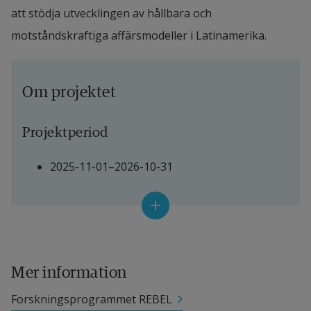
att stödja utvecklingen av hållbara och 
motståndskraftiga affärsmodeller i Latinamerika.
Om projektet
Projektperiod
2025-11-01–2026-10-31
Projektledare
Lokal projektledare: 
Deycy Sanchez, 
universitetslektor, Högskolan i Halmstad
Mer information
Huvudprojektledare: Israel Griol Barres, 
Forskningsprogrammet REBEL