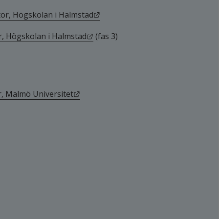
Länk till annan webbplats.
tor, Högskolan i Halmstad
Länk till annan webbplats.
or, Högskolan i Halmstad
 (fas 3)
Länk till annan webbplats.
or, Malmö Universitet