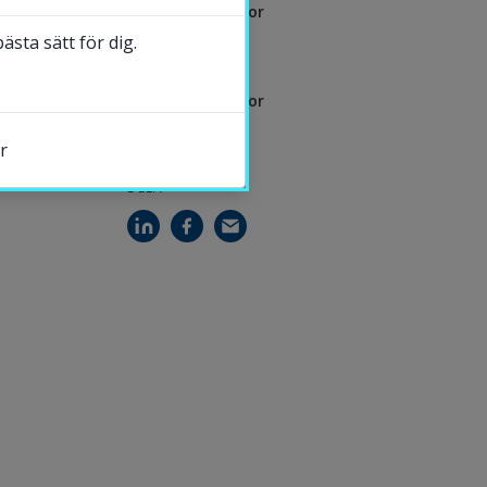
Universitetslektor
sta sätt för dig.
Helge Averfalk
Universitetslektor
r
DELA
s.