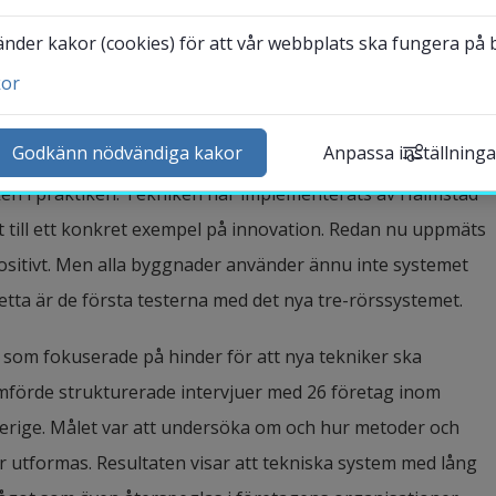
der kakor (cookies) för att vår webbplats ska fungera på bä
fjärrvärmelösning i ett innovationsprojekt i tre faser. Den 
kor
erationens fjärrvärmesystem (4GDH) som bland annat bygger 
ntakta och besök oss
kulation, en uppfinning framtagen vid Högskolan i Halmstad.
heter
Godkänn nödvändiga kakor
Anpassa inställninga
lender
ken i praktiken. Tekniken har implementerats av Halmstad 
k personal
t till ett konkret exempel på innovation. Redan nu uppmäts 
udentwebb
ositivt. Men alla byggnader använder ännu inte systemet 
Länk till annan webbplat
darbetarwebb Insidan
detta är de första testerna med det nya tre-rörssystemet.
s, som fokuserade på hinder för att nya tekniker ska 
mförde strukturerade intervjuer med 26 företag inom 
Sverige. Målet var att undersöka om och hur metoder och 
r utformas. Resultaten visar att tekniska system med lång 