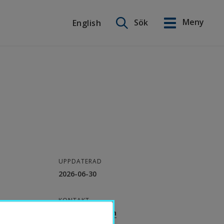
Sök på webbplatsen
Meny
Sök
English
English
UPPDATERAD
2026-06-30
KONTAKT
Heidi Norrström