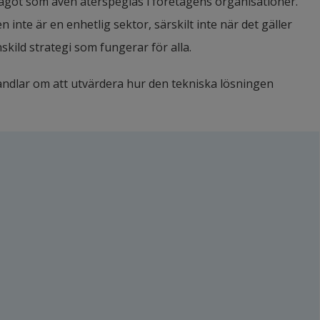
ågot som även återspeglas i företagens organisationer. 
inte är en enhetlig sektor, särskilt inte när det gäller 
nskild strategi som fungerar för alla.
handlar om att utvärdera hur den tekniska lösningen 