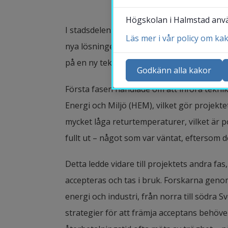
Högskolan i Halmstad använ
I stadsdelen Ranagård testas just nu en ny 
Läs mer i vår policy om ka
nya lösningen är ett så kallat fjärde gen
Ko
på en ny teknik med ett tredje rör för cir
Ny
Godkänn alla kakor
Ka
Första fasen handlade om att införa tekni
Sö
Energi och Miljö (HEM), vilket gör projekte
St
mycket låga returtemperaturer, vilket är p
Me
fullt ut – något som var väntat, eftersom 
Detta ledde vidare till projektets andra fa
accepteras och tas i bruk. Forskarna geno
energi och industri, från norra till södra 
strategier för att främja acceptans behöve