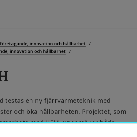
tbildning
 företagande, innovation och hållbarhet
nde, innovation och hållbarhet
orskning
DH
amverkan
d testas en ny fjärrvärmeteknik med 
m Högskolan
ster och öka hållbarheten. Projektet, som 
 samarbete med HEM, undersöker både 
ibliotek
sningar kan tas emot i branschen.