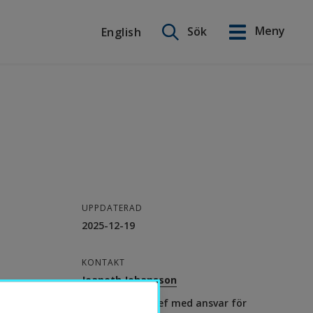
Sök på webbplatsen
Meny
Sök
English
English
UPPDATERAD
2025-12-19
KONTAKT
Jeaneth Johansson
Vice akademichef med ansvar för