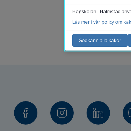
Högskolan i Halmstad använ
Läs mer i vår policy om ka
Ko
Ny
Godkänn alla kakor
Ka
Sö
St
Me