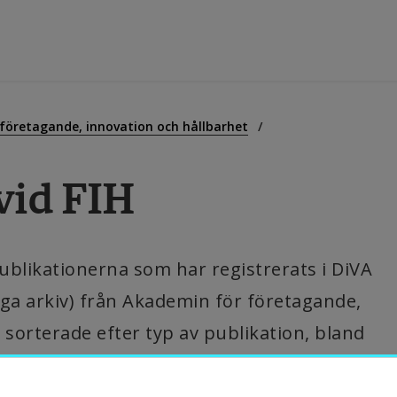
tbildning
 företagande, innovation och hållbarhet
vid FIH
orskning
amverkan
blikationerna som har registrerats i DiVA 
ga arkiv) från Akademin för företagande, 
m Högskolan
 sorterade efter typ av publikation, bland 
krift och konferensbidrag.
ibliotek