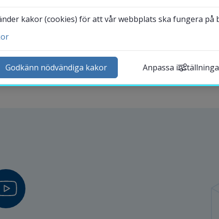
der kakor (cookies) för att vår webbplats ska fungera på bä
kor
ntakta och besök oss
heter
Godkänn nödvändiga kakor
Anpassa inställninga
lender
k personal
udentwebb
Länk till annan webbplat
darbetarwebb Insidan