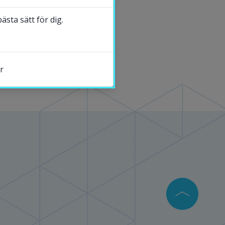
forskning
sta sätt för dig.
DELA
r
s.