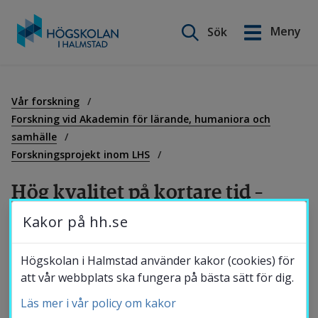
Sök på webbplatsen
Meny
Sök
English
Gå
till
Utbildning
innehåll
Vår forskning
Forskning vid Akademin för lärande, humaniora och
samhälle
Forskning
Forskningsprojekt inom LHS
Hög kvalitet på kortare tid – 
Samverkan
”Mission impossible” eller plats 
Kakor på hh.se
för nytänkande?
Om Högskolan
Högskolan i Halmstad använder kakor (cookies) för
att vår webbplats ska fungera på bästa sätt för dig.
Det övergripande syftet är att identifiera vad 
Läs mer i vår policy om kakor
Bibliotek
olika aktörer, såsom staten, lärarutbildare 