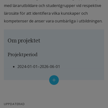
med lärarutbildare och studentgrupper vid respektive 
lärosäte för att identifiera vilka kunskaper och 
kompetenser de anser vara oumbärliga i utbildningen.
Om projektet
Projektperiod
2024-01-01–2026-06-01
Projektledare
Heike Peter, universitetslektor
UPPDATERAD
Andra deltagande forskare