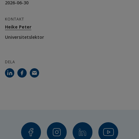
2026-06-30
Monica Eklund, universitetslektor
KONTAKT
Heike Peter
Finansiärer
Universitetslektor
Högskolan i Halmstad
DELA