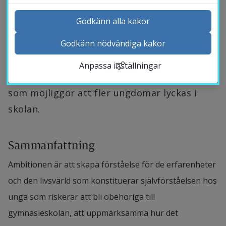
och framtidstro” har som över­gripande syfte 
Godkänn alla kakor
att generera kunskaper om förutsättningar 
Godkänn nödvändiga kakor
och villkor för ungas lärande i utsatta 
Kontakta och besök oss
stadsdelar. Programmet har som specifikt 
Anpassa inställningar
Nyheter
syfte att utveckla pedagogiska strategier 
Kalender
som möjliggör att fler ungdomar lyckas i 
Sök personal
skolan.
Studentwebb
Länk till anna
Medarbetarwebb Insidan
Sammanfattning
Ambitionen är att skapa förståelse för de erfarenheter 
och den livsvärld som konstituerar självförståelsen hos 
unga som riskerar att bli obehöriga till 
gymnasieskolan, att uppmärksamma hur det 