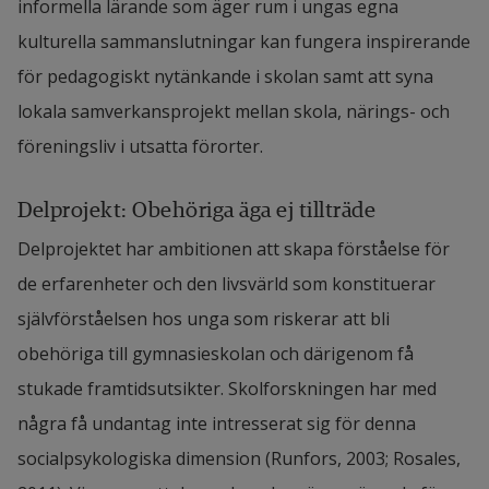
informella lärande som äger rum i ungas egna 
kulturella samman­slutningar kan fungera inspirerande 
för pedagogiskt nytänkande i skolan samt att syna 
lokala samverkansprojekt mellan skola, närings- och 
föreningsliv i utsatta förorter.
Delprojekt: Obehöriga äga ej tillträde
Delprojektet har ambitionen att skapa förståelse för 
de erfarenheter och den livsvärld som konstituerar 
självförståelsen hos unga som riskerar att bli 
obehöriga till gymnasieskolan och därigenom få 
stukade framtidsutsikter. Skolforskningen har med 
några få undantag inte intresserat sig för denna 
socialpsykologiska dimension (Runfors, 2003; Rosales, 