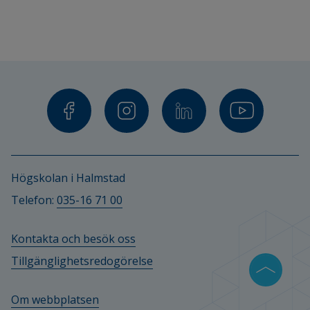
Kristina Alstam, universitetslektor
Marcus Herz, universitetslektor
Helene Fransson, doktorand
Finansiärer
Stenastiftelsen
Högskolan i Halmstad
Telefon: 
035-16 71 00
Kontakta och besök oss
Tillgänglighetsredogörelse
Om webbplatsen