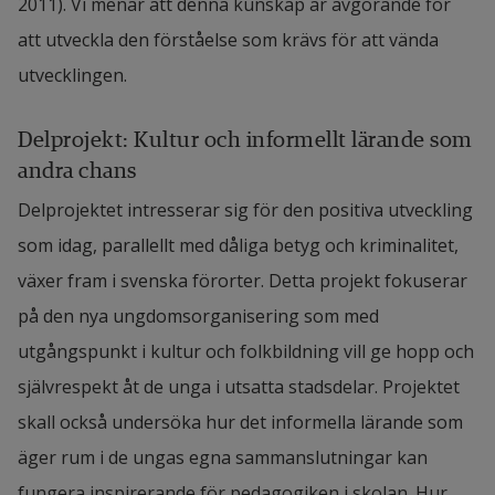
2011). Vi menar att denna kunskap är avgörande för 
att utveckla den förståelse som krävs för att vända 
utvecklingen.
Delprojekt: Kultur och informellt lärande som 
andra chans
Delprojektet intresserar sig för den positiva utveckling 
som idag, parallellt med dåliga betyg och kriminalitet, 
växer fram i svenska förorter. Detta projekt fokuserar 
på den nya ungdomsorganisering som med 
utgångspunkt i kultur och folkbildning vill ge hopp och 
självrespekt åt de unga i utsatta stadsdelar. Projektet 
skall också undersöka hur det informella lärande som 
äger rum i de ungas egna sammanslutningar kan 
fungera inspirerande för pedagogiken i skolan. Hur 