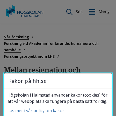
Sök på webbplatsen
Meny
Sök
English
Gå
till
Utbildning
innehåll
Vår forskning
Forskning vid Akademin för lärande, humaniora och
samhälle
Forskning
Forskningsprojekt inom LHS
Mellan resignation och 
Samverkan
framtidstro – en studie om 
Kakor på hh.se
förorten och ungas lärande i och 
Om Högskolan
Högskolan i Halmstad använder kakor (cookies) för
utanför skolan
att vår webbplats ska fungera på bästa sätt för dig.
Läs mer i vår policy om kakor
Bibliotek
Forskningsprogrammet ”Mellan resignation 