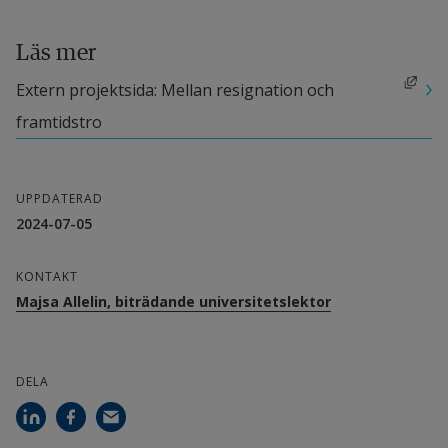
Over Sernhede, seniorforskare, Göteborgs 
universitet
Läs mer
Länk till annan webbplats, öppnas i nytt fönster.
Extern projektsida: Mellan resignation och 
Andra deltagande forskare
framtidstro
Högskolan i Halmstad
Majsa Allelin, biträdande universitetslektor
UPPDATERAD
2024-07-05
Göteborgs universitet
KONTAKT
Nils Hammarén, universitetslektor
Majsa Allelin, biträdande universitetslektor
Sara Uhnoo, universitetslektor
Johannes Lunneblad, professor
DELA
Jonas Lindbäck, universitetslektor