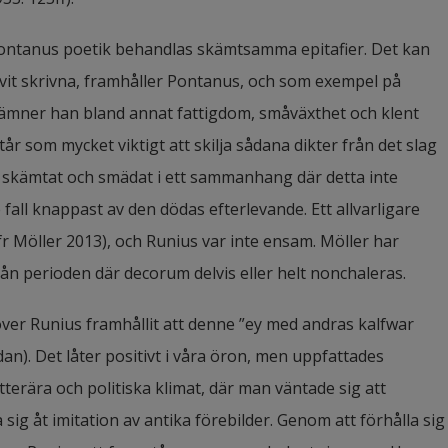
i Pontanus poetik behandlas skämtsamma epitafier. Det kan 
vit skrivna, framhåller Pontanus, och som exempel på 
ämner han bland annat fattigdom, småväxthet och klent 
r som mycket viktigt att skilja sådana dikter från det slag 
n skämtat och smädat i ett sammanhang där detta inte 
 fall knappast av den dödas efterlevande. Ett allvarligare 
fr Möller 2013), och Runius var inte ensam. Möller har 
r från perioden där decorum delvis eller helt nonchaleras.
ver Runius framhållit att denne ”ey med andras kalfwar 
an). Det låter positivt i våra öron, men uppfattades 
terära och politiska klimat, där man väntade sig att 
sig åt imitation av antika förebilder. Genom att förhålla sig 