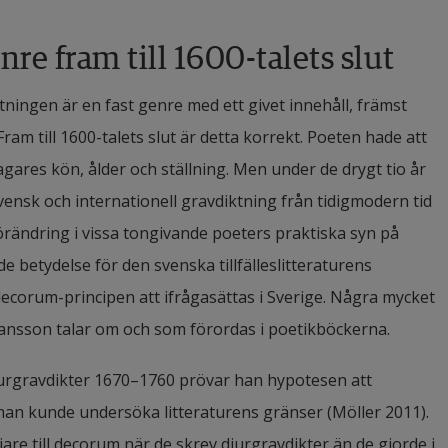
re fram till 1600-talets slut
tningen är en fast genre med ett givet innehåll, främst 
ram till 1600-talets slut är detta korrekt. Poeten hade att 
res kön, ålder och ställning. Men under de drygt tio år 
ensk och internationell gravdiktning från tidigmodern tid 
örändring i vissa tongivande poeters praktiska syn på
betydelse för den svenska tillfälleslitteraturens 
decorum-principen att ifrågasättas i Sverige. Några mycket 
ansson talar om och som förordas i poetikböckerna.
urgravdikter 1670–1760 prövar han hypotesen att 
 man kunde undersöka litteraturens gränser (Möller 2011). 
iare till decorum när de skrev djurgravdikter än de gjorde i