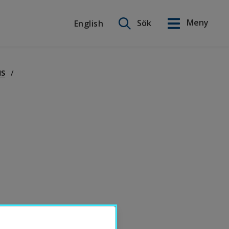
Sök på webbplatsen
Meny
Sök
English
English
HS