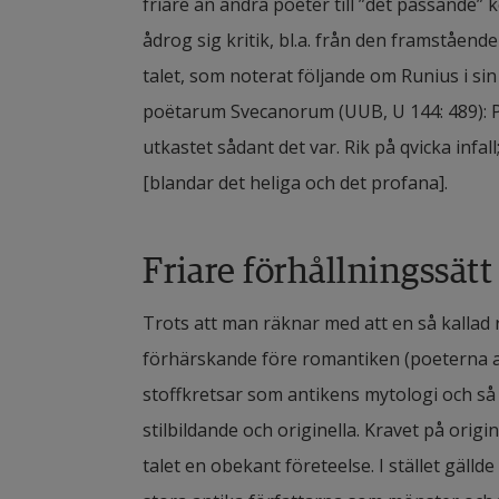
friare än andra poeter till ”det passande
ådrog sig kritik, bl.a. från den framståen
talet, som noterat följande om Runius i sin 
poëtarum Svecanorum (UUB, U 144: 489): Poët
utkastet sådant det var. Rik på qvicka infa
[blandar det heliga och det profana].
Friare förhållningssätt
Trots att man räknar med att en så kallad
förhärskande före romantiken (poeterna a
stoffkretsar som antikens mytologi och så
stilbildande och originella. Kravet på orig
talet en obekant företeelse. I stället gälld