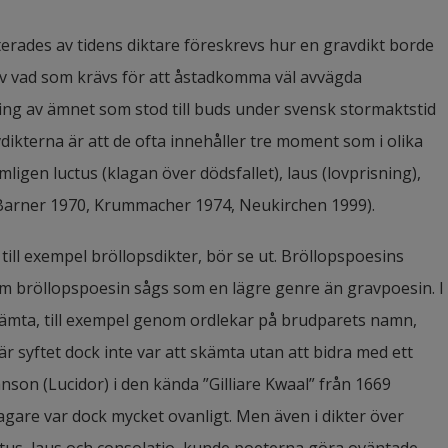
erades av tidens diktare föreskrevs hur en gravdikt borde 
v vad som krävs för att åstadkomma väl avvägda
ing av ämnet som stod till buds under svensk stormaktstid 
kterna är att de ofta innehåller tre moment som i olika 
igen luctus (klagan över dödsfallet), laus (lovprisning), 
, (Barner 1970, Krummacher 1974, Neukirchen 1999).
till exempel bröllopsdikter, bör se ut. Bröllopspoesins 
om bröllopspoesin sågs som en lägre genre än gravpoesin. I 
skämta, till exempel genom ordlekar på brudparets namn, 
r syftet dock inte var att skämta utan att bidra med ett 
anson (Lucidor) i den kända ”Gilliare Kwaal” från 1669 
re var dock mycket ovanligt. Men även i dikter över 