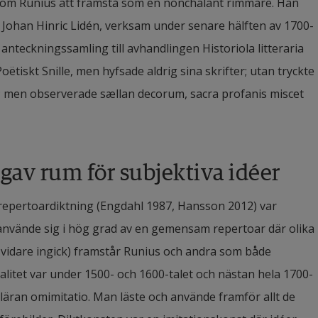
” kom Runius att framstå som en nonchalant rimmare. Han 
de Johan Hinric Lidén, verksam under senare hälften av 1700-
anteckningssamling till avhandlingen Historiola litteraria 
iskt Snille, men hyfsade aldrig sina skrifter; utan tryckte 
ll; men observerade sællan decorum, sacra profanis miscet 
 gav rum för subjektiva idéer
 repertoardiktning (Engdahl 1987, Hansson 2012) var 
nvände sig i hög grad av en gemensam repertoar där olika 
 vidare ingick) framstår Runius och andra som både 
inalitet var under 1500- och 1600-talet och nästan hela 1700-
e läran omimitatio. Man läste och använde framför allt de 