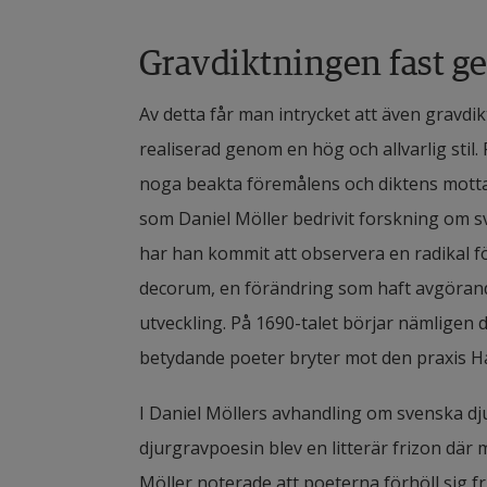
Gravdiktningen fast gen
Av detta får man intrycket att även gravdik
realiserad genom en hög och allvarlig stil. F
noga beakta föremålens och diktens mottaga
som Daniel Möller bedrivit forskning om sv
har han kommit att observera en radikal f
decorum, en förändring som haft avgörande 
utveckling. På 1690-talet börjar nämligen 
betydande poeter bryter mot den praxis H
I Daniel Möllers avhandling om svenska dj
djurgravpoesin blev en litterär frizon där
Möller noterade att poeterna förhöll sig fr