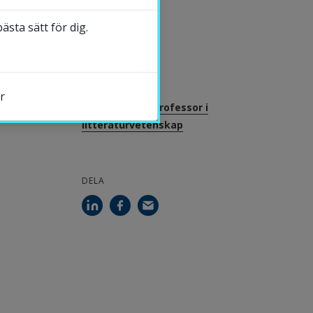
sta sätt för dig.
UPPDATERAD
2024-05-27
KONTAKT
r
Daniel Möller, professor i
litteraturvetenskap
s.
DELA