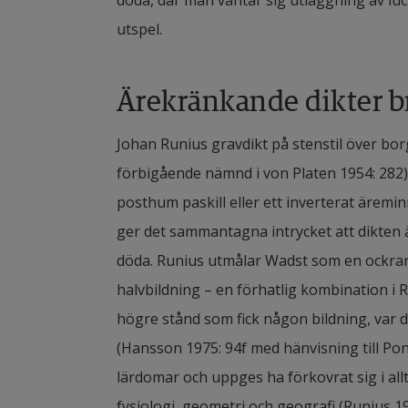
döda, där man väntar sig utläggning av luc
utspel.
Ärekränkande dikter 
Johan Runius gravdikt på stenstil över borg
förbigående nämnd i von Platen 1954: 282)
posthum paskill eller ett inverterat äremin
ger det sammantagna intrycket att dikten ä
döda. Runius utmålar Wadst som en ockrar
halvbildning – en förhatlig kombination i R
högre stånd som fick någon bildning, var d
(Hansson 1975: 94f med hänvisning till Ponta
lärdomar och uppges ha förkovrat sig i allt f
fysiologi, geometri och geografi (Runius 19