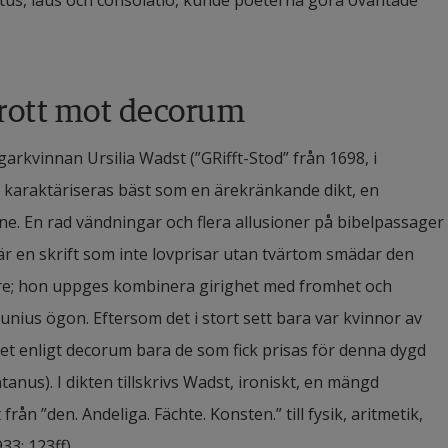
tus, laus och consolatio, kunde poeterna göra oväntade 
brott mot decorum
arkvinnan Ursilia Wadst (”GRifft-Stod” från 1698, i 
 karaktäriseras bäst som en ärekränkande dikt, en 
ne. En rad vändningar och flera allusioner på bibelpassager 
r en skrift som inte lovprisar utan tvärtom smädar den 
e; hon uppges kombinera girighet med fromhet och 
unius ögon. Eftersom det i stort sett bara var kvinnor av 
et enligt decorum bara de som fick prisas för denna dygd 
nus). I dikten tillskrivs Wadst, ironiskt, en mängd 
rån ”den. Andeliga. Fächte. Konsten.” till fysik, aritmetik, 
33: 123ff).