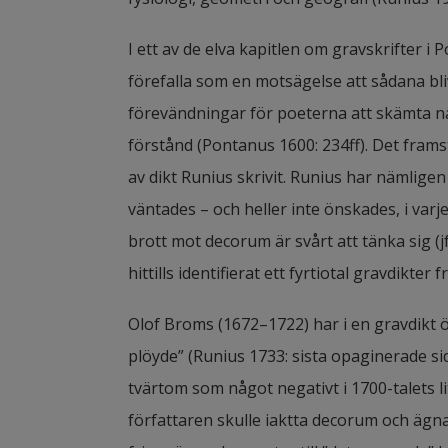
I ett av de elva kapitlen om gravskrifter 
förefalla som en motsägelse att sådana bli
förevändningar för poeterna att skämta n
förstånd (Pontanus 1600: 234ff). Det framstå
av dikt Runius skrivit. Runius har nämlige
väntades – och heller inte önskades, i varje
brott mot decorum är svårt att tänka sig (j
hittills identifierat ett fyrtiotal gravdikte
Olof Broms (1672–1722) har i en gravdikt ö
plöyde” (Runius 1733: sista opaginerade sid
tvärtom som något negativt i 1700-talets lit
författaren skulle iaktta decorum och ägna 