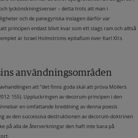
ch lyckönskningsverser – detta trots att man i 
ligheter och de panegyriska inslagen därför var 
tt principen endast blivit kvar som ett slags ram och alltså 
emplet är Israel Holmströms epitafium över Karl XII:s 
sins användningsområden
avhandlingen att ”det finns goda skäl att pröva Möllers 
2012: 155). Uppluckringen av decorum-principen i den 
innebar en omfattande breddning av denna poesis 
av den successiva destruktionen av decorum-doktrinen 
e på alla de återverkningar den haft inte bara på 
ort.