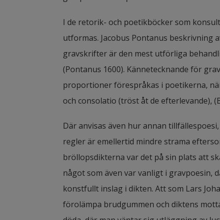
I de retorik- och poetikböcker som konsult
utformas. Jacobus Pontanus beskrivning a
gravskrifter är den mest utförliga behandl
(Pontanus 1600). Kännetecknande för gravdi
proportioner förespråkas i poetikerna, näml
och consolatio (tröst åt de efterlevande)
Där anvisas även hur annan tillfällespoesi, 
regler är emellertid mindre strama efters
bröllopsdikterna var det på sin plats att 
något som även var vanligt i gravpoesin, dä
konstfullt inslag i dikten. Att som Lars Joh
förolämpa brudgummen och diktens mottaga