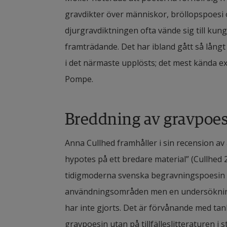
gravdikter över människor, bröllopspoesi o
djurgravdiktningen ofta vände sig till kung
framträdande. Det har ibland gått så långt a
i det närmaste upplösts; det mest kända ex
Pompe.
Breddning av gravpoe
Anna Cullhed framhåller i sin recension av 
hypotes på ett bredare material” (Cullhed 
tidigmoderna svenska begravningspoesin 
användningsområden men en undersökning 
har inte gjorts. Det är förvånande med tank
gravpoesin utan på tillfälleslitteraturen i st