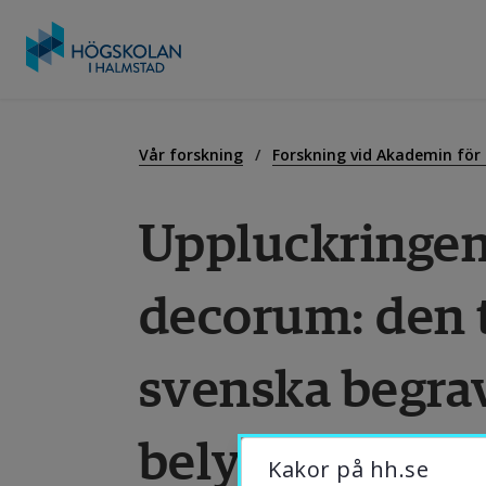
Gå
till
U
innehåll
Vår forskning
Forskning vid Akademin för
Uppluckringen
F
decorum: den 
S
svenska begrav
O
belysning
B
Kakor på hh.se