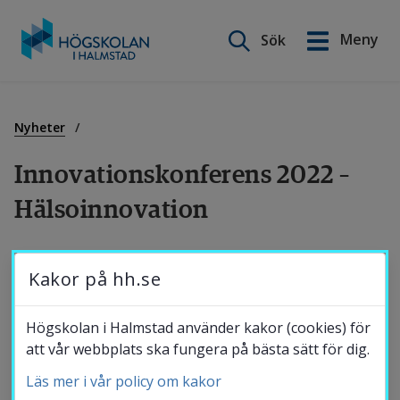
Sök på webbplatsen
Meny
Sök
English
Gå
till
Utbildning
innehåll
Nyheter
Innovationskonferens 2022 – 
Forskning
Hälsoinnovation
Samverkan
Onsdagen den 28 september höll Högskolan i 
Kakor på hh.se
Halmstad sin årliga innovationskonferens. 
Den arrangerades av Högskolans 
Om Högskolan
Högskolan i Halmstad använder kakor (cookies) för
fokusområde Hälsoinnovation, och fokus var 
att vår webbplats ska fungera på bästa sätt för dig.
på informationsdriven vård samt vikten av 
Läs mer i vår policy om kakor
Bibliotek
fysisk aktivitet för att må bra. En rad olika 