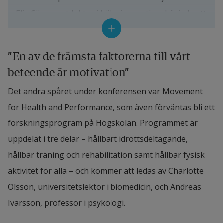
Elin Siira, postdoktor i hälsoinnovation, började att 
prata om sin forskning om automatiserade 
processer kring redogörelse för sjukdomshistoria 
”En av de främsta faktorerna till vårt 
och triage i primärvården.
beteende är motivation”
Amira Soliman, biträdande universitetslektor i 
Det andra spåret under konferensen var Movement 
informationsteknologi, gav sedan exempel på hur 
for Health and Performance, som även förväntas bli ett 
AI kan användas för att förutsäga vårdbehovet för 
forskningsprogram på Högskolan. Programmet är 
patienter med hjärtsvikt, medan Monika Nair, 
uppdelat i tre delar – hållbart idrottsdeltagande, 
postdoktor i hälsoinnovation, forskar om hur 
hållbar träning och rehabilitation samt hållbar fysisk 
maskininlärning kan användas för att förbättra 
aktivitet för alla – och kommer att ledas av Charlotte 
beslutsunderlaget när någon ur samma 
Olsson, universitetslektor i biomedicin, och Andreas 
patientgrupp ska skrivas ut från sjukhuset.
Ivarsson, professor i psykologi.