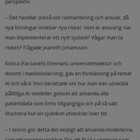
perspektiv.
– Det handlar också om riskhantering och ansvar, då 
nya lösningar innebär nya risker. Vem är ansvarig när 
man implementerar ett nytt system? Vågar man ta 
risken? frågade Jeaneth Johansson.
Kobra (Farzaneh) Etminani, universitetslektor och 
docent i maskininlärning, gav en föreläsning på temat 
AI och vård. Hon berättade om hur man kan utveckla 
pålitliga AI-modeller genom att använda alla 
patientdata som finns tillgängliga och på så sätt 
illustrera hur en sjukdom utvecklas över tid.
– I teorin gör detta det möjligt att använda modellerna 
som ett prognosverktyg. För att AI ska upplevas som 