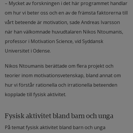
– Det finns en teknikutmattning inom vården idag 
– Mycket av forskningen i det här programmet handlar 
eftersom personalen redan använder en mängd 
om hur vi beter oss och en av de främsta faktorerna till 
olika verktyg dagligen. De vill bara att nya tekniker 
vårt beteende är motivation, sade Andreas Ivarsson 
ska implementeras när de verkligen är relevanta 
när han välkomnade huvudtalaren Nikos Ntoumanis, 
och användbara, sade Monika Nair.
professor i Motivation Science, vid Syddansk 
Universitet i Odense.
Fábio Gama, universitetslektor i 
innovationsvetenskap, pratade om automatisk 
Nikos Ntoumanis berättade om flera projekt och 
idédetektering, (AID) och hur AI kan användas i 
teorier inom motivationsvetenskap, bland annat om 
kampen mot sjukvårdsrelaterade infektioner. Efter 
hur vi förstår rationella och irrationella beteenden 
honom presenterade Hélène Laurell, 
kopplade till fysisk aktivitet.
universitetslektor i företagsekonomi, MeTARoad, 
ett partnerskap mellan forskare och industrin med 
Fysisk aktivitet bland barn och unga
målet att kommersialisera och införa 
På temat fysisk aktivitet bland barn och unga 
medicintekniska innovationer.