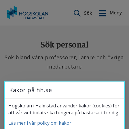
Sök på webbplatsen
Meny
Sök
English
Gå
till
Utbildning
innehåll
Sök personal
Sök bland våra professorer, lärare och övriga 
Forskning
medarbetare
Samverkan
Se 
Kakor på hh.se
de 
Om Högskolan
senaste 
Högskolan i Halmstad använder kakor (cookies) för
att vår webbplats ska fungera på bästa sätt för dig.
publikationerna, 
hitta 
Läs mer i vår policy om kakor
Bibliotek