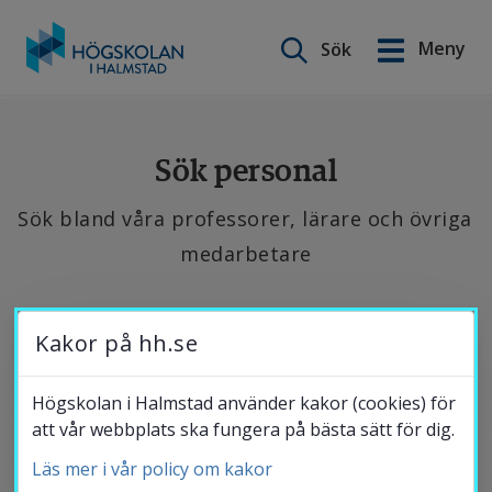
Sök på webbplatsen
Meny
Sök
English
Gå
till
Utbildning
innehåll
Sök personal
Sök bland våra professorer, lärare och övriga 
Forskning
medarbetare
Samverkan
Se 
Kakor på hh.se
de 
Om Högskolan
senaste 
Högskolan i Halmstad använder kakor (cookies) för
att vår webbplats ska fungera på bästa sätt för dig.
publikationerna, 
hitta 
Läs mer i vår policy om kakor
Bibliotek