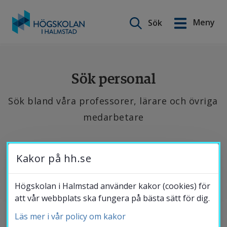
Sök på webbplatsen
Meny
Sök
English
Gå
till
Utbildning
innehåll
Sök personal
Sök bland våra professorer, lärare och övriga 
Forskning
medarbetare
Samverkan
Se 
Kakor på hh.se
de 
Om Högskolan
senaste 
Högskolan i Halmstad använder kakor (cookies) för
att vår webbplats ska fungera på bästa sätt för dig.
publikationerna, 
hitta 
Läs mer i vår policy om kakor
Bibliotek