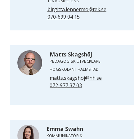
TEK KOMPETENS
birgitta.lennermo@tek.se
070-699 04 15
Matts Skagshöj
PEDAGOGISK UTVECKLARE
HÖGSKOLAN I HALMSTAD
matts.skagshoj@hh.se
072-977 37 03
Emma Swahn
KOMMUNIKATÖR &