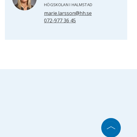
HÖGSKOLAN I HALMSTAD
marie.larsson@hh.se
072-977 36 45
Scrolla till top