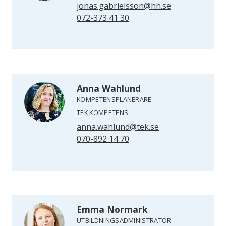
jonas.gabrielsson@hh.se
072-373 41 30
Anna Wahlund
KOMPETENSPLANERARE
TEK KOMPETENS
anna.wahlund@tek.se
070-892 14 70
Emma Normark
UTBILDNINGSADMINISTRATÖR