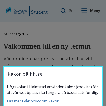
Sök på webbplatsen
Meny
Sök
English
Student
Gå
till
Min sida
innehåll
Studentnytt
Välkommen till en ny termin
Innehåll A–Ö
Vårterminen har precis startat och vi vill 
påminna dig om en del information för att 
Studiestöd
Kakor på hh.se
göra starten på terminen så smidig som 
möjligt.
Studentnytt
Högskolan i Halmstad använder kakor (cookies) för
att vår webbplats ska fungera på bästa sätt för dig.
Introduktion för nya studenter
Läs mer i vår policy om kakor
Studentkalender
Om du är ny student, se gärna till att du har läst vår 