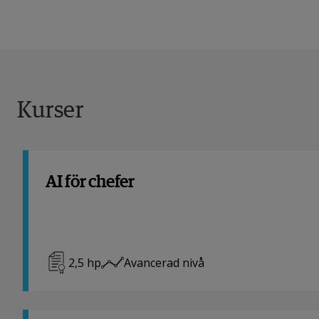
Kurser
AI för chefer
2,5
hp
Avancerad nivå