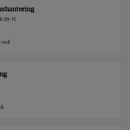
nshantering
6-09-15
 nivå
ing
vå