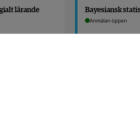
gialt lärande
Bayesiansk stati
Anmälan öppen
3
hp
Avancerad
Business Intelli
Anmälan öppnar: 202
7,5
hp
Avancera