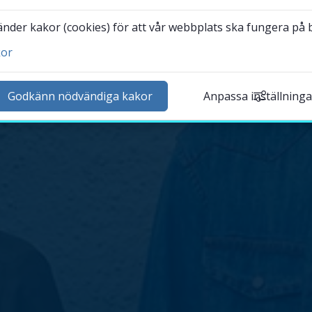
Riksidrottsuniversitet
der kakor (cookies) för att vår webbplats ska fungera på bä
kor
orskning
Godkänn nödvändiga kakor
Anpassa inställninga
amverkan
m Högskolan
ibliotek