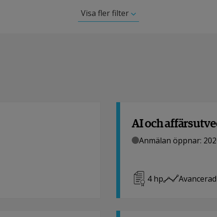
Visa fler filter
AI och affärsutve
Anmälan öppnar: 202
4
hp
Avancerad