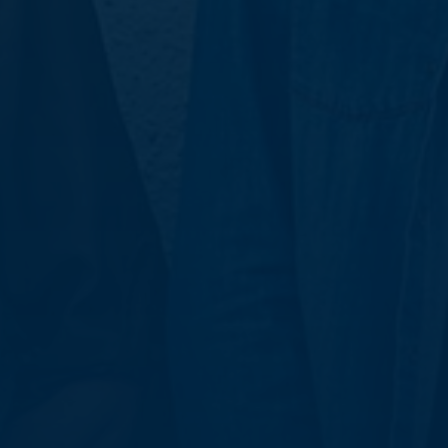
ntakta och besök oss
heter
lender
k personal
udentwebb
Länk till annan webbplat
darbetarwebb Insidan