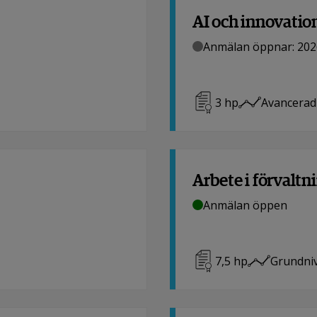
AI och innovatio
Anmälan öppnar: 202
3
hp
Avancerad
Arbete i förvaltn
Anmälan öppen
7,5
hp
Grundni