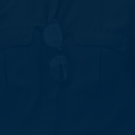
Ko
Ny
Ka
Sö
St
Me