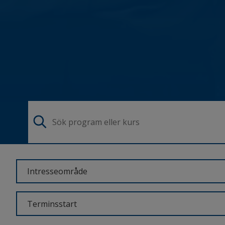
Sök
program
eller
kurs
Intresseområde
Terminsstart