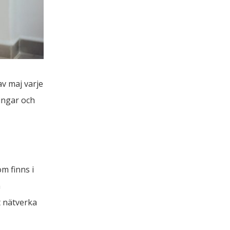
 maj varje 
ngar och 
m finns i 
 
 nätverka 