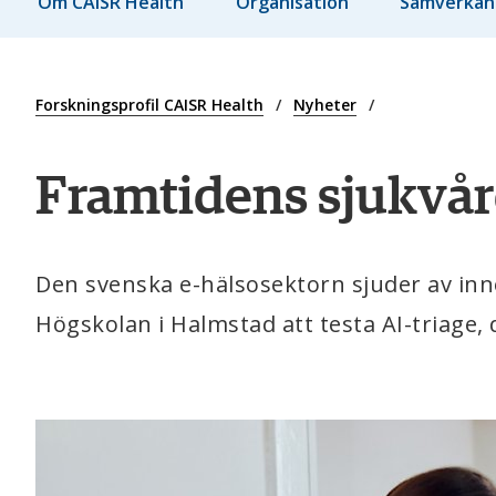
Om CAISR Health
Organisation
Samverkan
Forskningsprofil CAISR Health
Nyheter
Framtidens sjukvård
Den svenska e-hälsosektorn sjuder av inn
Högskolan i Halmstad att testa AI-triage,