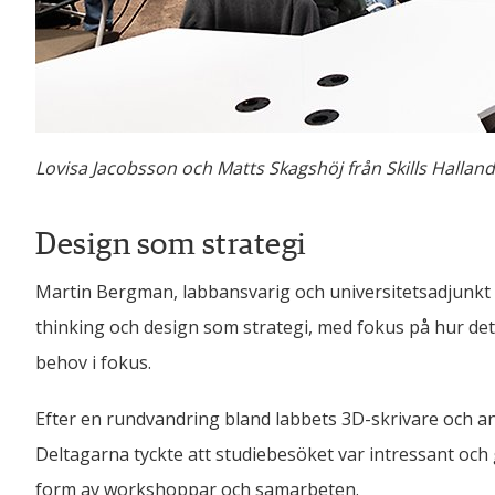
Lovisa Jacobsson och Matts Skagshöj från Skills Hallan
Design som strategi
Martin Bergman, labbansvarig och universitetsadjunkt i
thinking och design som strategi, med fokus på hur de
behov i fokus. 
Efter en rundvandring bland labbets 3D-skrivare och a
Deltagarna tyckte att studiebesöket var intressant och
form av workshoppar och samarbeten.