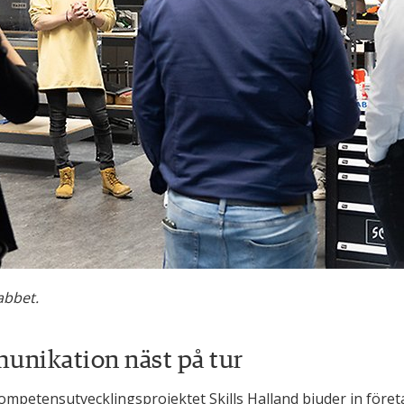
abbet.
unikation näst på tur
ompetensutvecklingsprojektet Skills Halland bjuder in företag