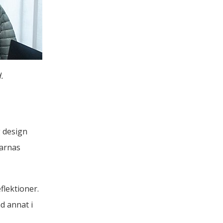
.
 design 
arnas 
lektioner. 
 annat i 