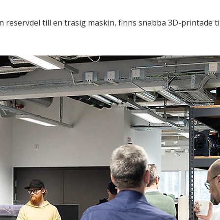
n reservdel till en trasig maskin, finns snabba 3D-printade till