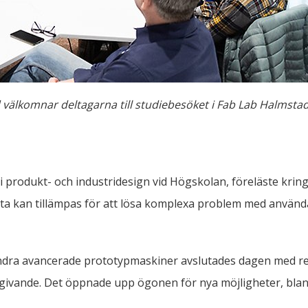
d välkomnar deltagarna till studiebesöket i Fab Lab Halmstad
 produkt- och industridesign vid Högskolan, föreläste kring
tta kan tillämpas för att lösa komplexa problem med använd
ndra avancerade prototypmaskiner avslutades dagen med ref
 givande. Det öppnade upp ögonen för nya möjligheter, bland