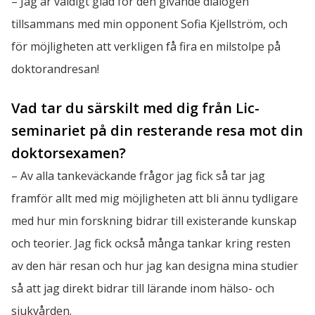
– Jag är väldigt glad för den givande dialogen 
tillsammans med min opponent Sofia Kjellström, och 
för möjligheten att verkligen få fira en milstolpe på 
doktorandresan!
Vad tar du särskilt med dig från Lic-
seminariet på din resterande resa mot din 
doktorsexamen?
– Av alla tankeväckande frågor jag fick så tar jag 
framför allt med mig möjligheten att bli ännu tydligare 
med hur min forskning bidrar till existerande kunskap 
och teorier. Jag fick också många tankar kring resten 
av den här resan och hur jag kan designa mina studier 
så att jag direkt bidrar till lärande inom hälso- och 
sjukvården.