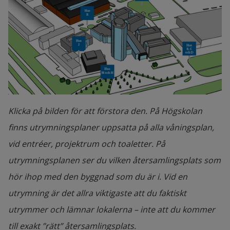
hjälp där.
Be någon om hjälp att meddela 
utrymningsledare eller räddningstjänst var 
du är.
Om du är ensam, ring 112 eller till 
Högskolans journummer och berätta var du 
Klicka på bilden för att förstora den. På Högskolan
är.
finns utrymningsplaner uppsatta på alla våningsplan,
Journumret för campus i Halmstad: 035-
vid entréer, projektrum och toaletter. På
299 10 30
utrymningsplanen ser du vilken återsamlingsplats som
Journumret för Campus Varberg: 010-
hör ihop med den byggnad som du är i. Vid en
210 95 00
utrymning är det allra viktigaste att du faktiskt
utrymmer och lämnar lokalerna – inte att du kommer
Du som har en studiekamrat med en fysisk 
till exakt ”rätt” återsamlingsplats.