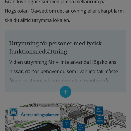
Brandövningar sker med jämna mellanrum på 
Högskolan. Oavsett om det är övning eller skarpt larm 
ska du alltid utrymma lokalen.
Utrymning för personer med fysisk 
funktionsnedsättning
Vid en utrymning får vi inte använda Högskolans 
hissar, därför behöver du som i vanliga fall måste 
åka hiss stanna på en säker plats i väntan på 
räddningstjänsten.
Fö
Du som själv har en fysisk 
funktionsnedsättning:
Ta dig till en säker flyktplats och vänta på 