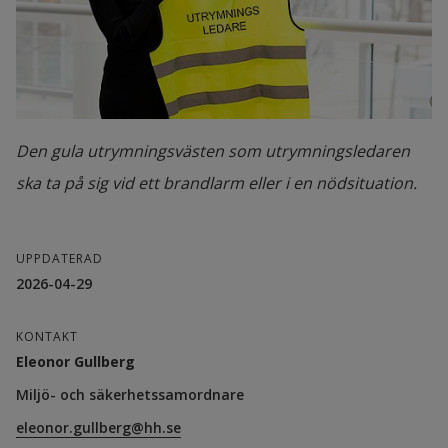
Vänta här på hjälp från räddningstjänsten.
samlar ihop alla utrymningskort och ger 
dessa till räddningstjänsten.
Se till att räddningstjänsten kan komma fram 
med sina fordon.
Den gula utrymningsvästen som utrym­ningsledaren
Se till att alla stannar kvar vid 
ska ta på sig vid ett brandlarm eller i en nödsituation.
återsamlingsplatsen utomhus tills 
räddningstjänsten säger att det är okej att gå 
in igen.
UPPDATERAD
2026-04-29
På utrymningskortet finns alla nödvändiga 
instruktioner till dig som blir utrymningsledare.
KONTAKT
Eleonor Gullberg
Miljö- och säkerhetssamordnare
eleonor.gullberg@hh.se