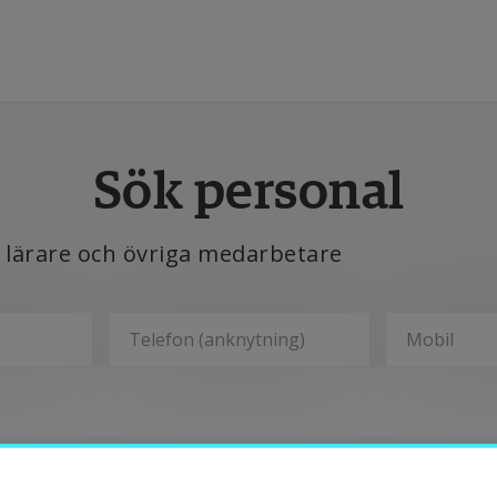
tbildning
Sök personal
orskning
, lärare och övriga medarbetare
amverkan
m Högskolan
Avdelningar
ibliotek