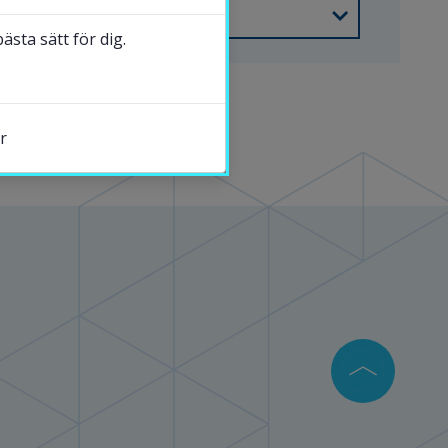
sta sätt för dig.
r
s.