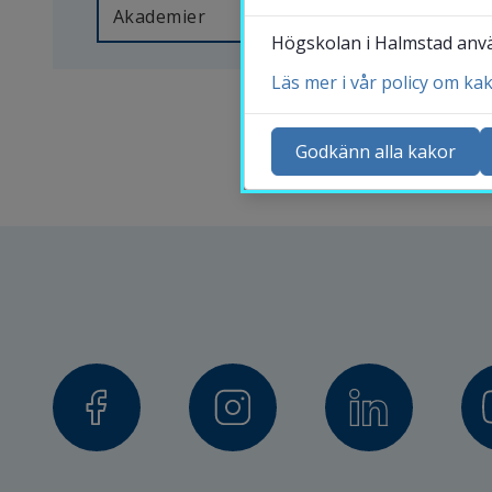
kontaktuppgifter 
Akademier
Högskolan i Halmstad använ
och 
lär 
Läs mer i vår policy om ka
Ko
dig 
Ny
Godkänn alla kakor
mer 
Ka
om 
Sö
professorer, 
St
lärare 
Me
och 
övriga 
medarbetare 
på 
Högskolan 
i 