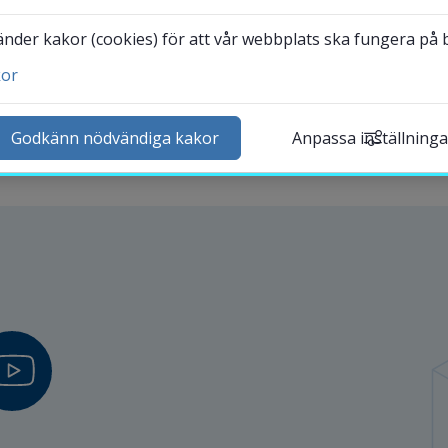
Avdelningar
der kakor (cookies) för att vår webbplats ska fungera på bä
kor
ntakta och besök oss
heter
Godkänn nödvändiga kakor
Anpassa inställninga
lender
k personal
udentwebb
Länk till annan webbplat
darbetarwebb Insidan