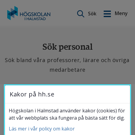
Sök på webbplatsen
Meny
Sök
English
Gå
till
Utbildning
innehåll
Sök personal
Sök bland våra professorer, lärare och övriga 
Forskning
medarbetare
Samverkan
Se 
Kakor på hh.se
SÖK PÅ NYTT
de 
Om Högskolan
senaste 
Högskolan i Halmstad använder kakor (cookies) för
att vår webbplats ska fungera på bästa sätt för dig.
publikationerna, 
Sökresultat
hitta 
Läs mer i vår policy om kakor
Bibliotek
Sökparametrar:
Avdelning: