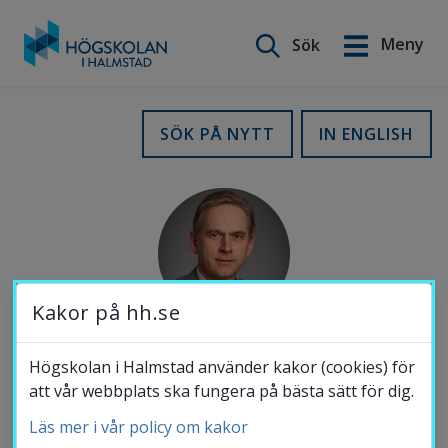
Sök på webbplatsen
Meny
Sök
English
Gå
till
Utbildning
SÖK PÅ NYTT
IN ENGLISH
innehåll
Forskning
Samverkan
Kakor på hh.se
Om Högskolan
Högskolan i Halmstad använder kakor (cookies) för
MOBIL
att vår webbplats ska fungera på bästa sätt för dig.
072-977 35 55
Läs mer i vår policy om kakor
Bibliotek