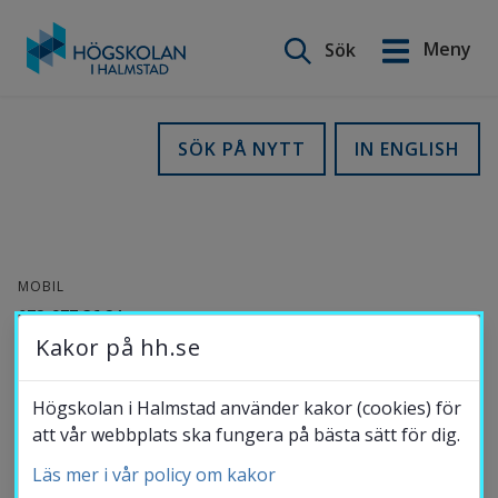
Sök på webbplatsen
Meny
Sök
English
Gå
till
Utbildning
SÖK PÅ NYTT
IN ENGLISH
innehåll
Forskning
MOBIL
Samverkan
072-977 36 24
Kakor på hh.se
E-POST
Om Högskolan
yuantao.fan@hh.se
Högskolan i Halmstad använder kakor (cookies) för
att vår webbplats ska fungera på bästa sätt för dig.
ORCID-
ID
Läs mer i vår policy om kakor
Bibliotek