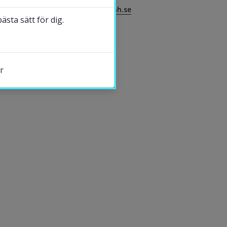
servicecenter@hh.se
sta sätt för dig.
DELA
r
nster.
ytt fönster.
tt fönster.