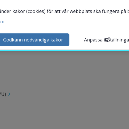
der kakor (cookies) för att vår webbplats ska fungera på bä
ök personal
 ett antal steg för att få tillgång till dina digitala 
kor
Godkänn nödvändiga kakor
Anpassa inställninga
läsa för att få rätt instruktioner och information om hur du 
.
Länk till annan webbplats, öppnas i nytt fö
dok
Länk till annan webbplats, öppnas i n
udentmejl
Länk till annan webbplats, öppnas i ny
ackboard
Öppnas i nytt fönster.
lpdesk
Öppnas i nytt fönster.
bliotek
PU)