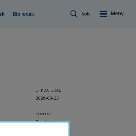
Sök på webbplatsen
Meny
önster.
 öppnas i nytt fönster.
nnan webbplats, öppnas i nytt fönster.
Öppnas i nytt fönster.
Öppnas i nytt fönster.
Sök
sk
Bibliotek
English
UPPDATERAD
2026-06-23
KONTAKT
Servicecenter
035-16 71 00