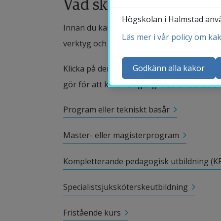
Vad ska du studera?
Högskolan i Halmstad använ
S
Innan du kan börja plugga måste du gå igenom
Läs mer i vår policy om ka
verktyg och ditt kursmaterial.
Godkänn alla kakor
Klicka på den typ av utbildning som du ska 
gör för att komma i gång med dina studier
La
St
Program eller tekniskt basår
Bl
He
Master- eller magisterprogram
Bi
Kompletterande pedagogisk utbildning (K
Specialistsjuksköterskeutbildning
Fristående kurs