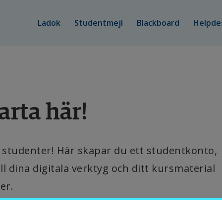
Länk till annan webbplats, öppnas i nytt f
Länk till annan webbplats,
Länk till a
Ladok
Studentmejl
Blackboard
Helpde
in sida
arta här!
nnehåll A–Ö
tudiestöd
studenter! Här skapar du ett studentkonto, 
ill dina digitala verktyg och ditt kursmaterial 
tudentnytt
er.
tudentkalender