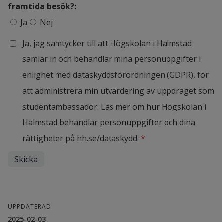
framtida besök?:
Rekommenderar du att Högskolan i Halmstad gör framtid
Ja
Nej
Ja, jag samtycker till att Högskolan i Halmstad
samlar in och behandlar mina personuppgifter i
enlighet med dataskyddsförordningen (GDPR), för
att administrera min utvärdering av uppdraget som
studentambassadör. Läs mer om hur Högskolan i
Halmstad behandlar personuppgifter och dina
rättigheter på hh.se/dataskydd.
*
UPPDATERAD
2025-02-03