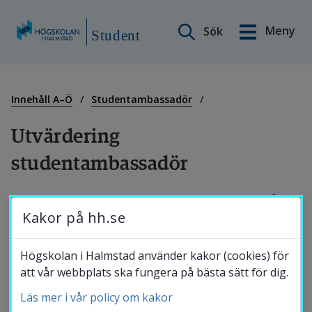
Sök på webbplatsen
Meny
Sök
English
Student
Gå
till
Min sida
innehåll
Innehåll A–Ö
Studentambassadör
Utvärdering 
Innehåll A–Ö
studentambassadör
Studiestöd
Fyll gärna i utvärderingen utförligt och så 
Kakor på hh.se
fort som möjligt efter att du har kommit 
tillbaka från en aktivitet.
Studentnytt
Högskolan i Halmstad använder kakor (cookies) för
att vår webbplats ska fungera på bästa sätt för dig.
(obligatorisk)
Namn:
*
Läs mer i vår policy om kakor
Studentkalender