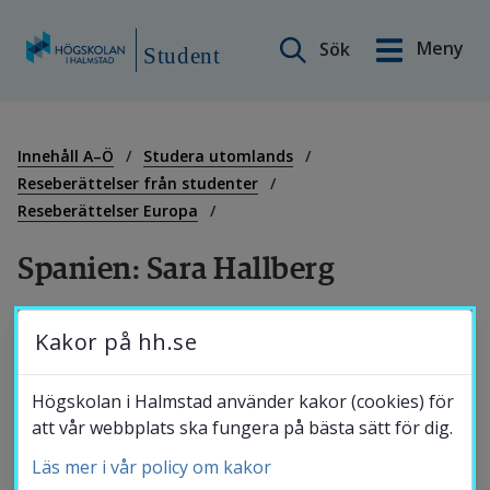
Sök på webbplatsen
Meny
Sök
English
Student
Gå
till
Min sida
innehåll
Innehåll A–Ö
Studera utomlands
Reseberättelser från studenter
Reseberättelser Europa
Innehåll A–Ö
Spanien: Sara Hallberg
Studiestöd
Sara Hallberg, som har studerat 
Kakor på hh.se
Internationella marknadsföringsprogrammet 
Studentnytt
vid Högskolan, valde att fortsätta sina 
Högskolan i Halmstad använder kakor (cookies) för
att vår webbplats ska fungera på bästa sätt för dig.
studier med en extra utbytestermin. Hon 
åkte till Spanien och studerade vid Valencia 
Läs mer i vår policy om kakor
Studentkalender