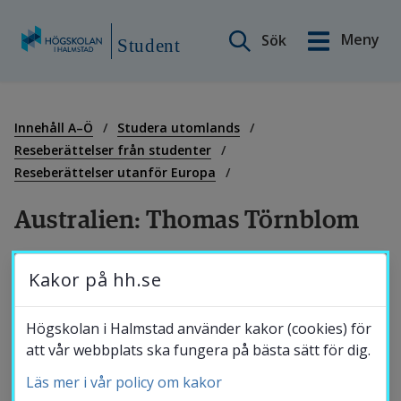
Sök på webbplatsen
Meny
Sök
English
Student
Gå
till
Min sida
innehåll
Innehåll A–Ö
Studera utomlands
Reseberättelser från studenter
Reseberättelser utanför Europa
Innehåll A–Ö
Australien: Thomas Törnblom
Studiestöd
Thomas Törnblom på 
Kakor på hh.se
Byggingenjörsprogrammet valde att resa till 
Studentnytt
Australien för att studera på Central 
Högskolan i Halmstad använder kakor (cookies) för
att vår webbplats ska fungera på bästa sätt för dig.
Queensland University.
Läs mer i vår policy om kakor
Studentkalender