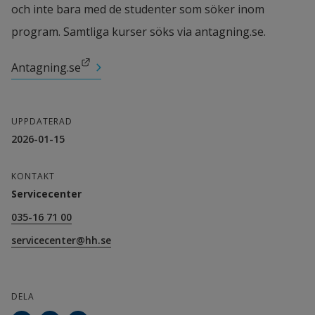
och inte bara med de studenter som söker inom 
program. Samtliga kurser söks via antagning.se.
Länk till annan webbplats.
Antagning.se
UPPDATERAD
2026-01-15
KONTAKT
Servicecenter
035-16 71 00
servicecenter@hh.se
DELA