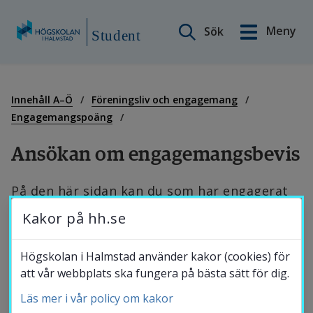
Sök på webbplatsen
Meny
Sök
English
Student
Gå
till
Min sida
innehåll
Innehåll A–Ö
Föreningsliv och engagemang
Engagemangspoäng
Innehåll A–Ö
Ansökan om engagemangsbevis
På den här sidan kan du som har engagerat 
Studiestöd
dig i föreningslivet och utfört uppdrag som 
Kakor på hh.se
ger engagemangspoäng ansöka om ett 
Studentnytt
Högskolan i Halmstad använder kakor (cookies) för
samlat engagemangsbevis.
att vår webbplats ska fungera på bästa sätt för dig.
Läs mer i vår policy om kakor
Studentkalender
Ansök om ett engagemangsbevis här