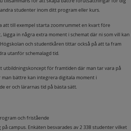
tillsammans för att skapa bättre förutsättningar för dig 
ndra studenter inom ditt program eller kurs.
 att till exempel starta zoomrummet en kvart före 
 lägga in några extra moment i schemat där ni som vill kan 
 Högskolan och studentkåren tittar också på att ta fram 
ra utanför schemalagd tid.
t utbildningskoncept för framtiden där man tar vara på 
man bättre kan integrera digitala moment i 
 er och lärarnas tid på bästa sätt.
program och fristående
 på campus. Enkäten besvarades av 2 338 studenter vilket 