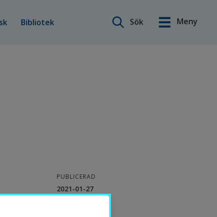
Sök på webbplatsen
Meny
önster.
 öppnas i nytt fönster.
nnan webbplats, öppnas i nytt fönster.
Öppnas i nytt fönster.
Öppnas i nytt fönster.
Sök
sk
Bibliotek
English
PUBLICERAD
2021-01-27
KONTAKT