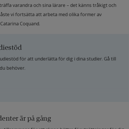
räffa varandra och sina lärare – det känns tråkigt och 
te vi fortsätta att arbeta med olika former av 
r Catarina Coquand.
diestöd
estöd för att underlätta för dig i dina studier. Gå till 
 du behöver.
denter är på gång