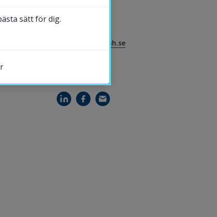
Servicecenter
sta sätt för dig.
035-16 71 00
servicecenter@hh.se
r
DELA
nster.
ytt fönster.
tt fönster.