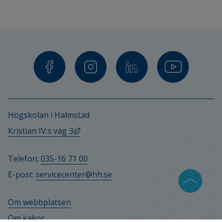
Högskolan i Halmstad
Länk till annan webbplats, öppnas i ny
Kristian IV:s väg 3
Telefon: 
035-16 71 00
E-post: 
servicecenter@hh.se
Om webbplatsen
Om kakor