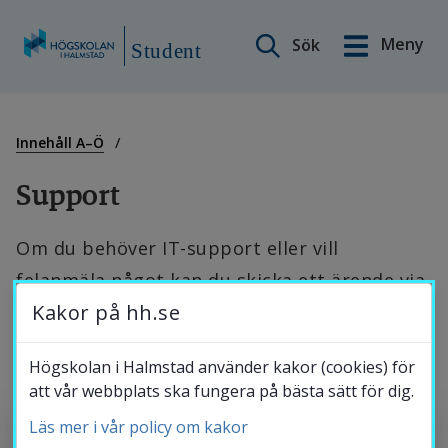
Sök på webbplatsen
Meny
Sök
English
Student
Gå
till
Min sida
innehåll
Innehåll A–Ö
Support
Innehåll A–Ö
Om du behöver IT-support eller vill 
felanmäla något kan du skicka ett ärende via 
Studiestöd
Kakor på hh.se
vår helpdesk. Behöver du hjälp med frågor 
som rör dina studier kan du kontakta 
Studentnytt
Högskolan i Halmstad använder kakor (cookies) för
Servicecenter.
att vår webbplats ska fungera på bästa sätt för dig.
Läs mer i vår policy om kakor
Studentkalender