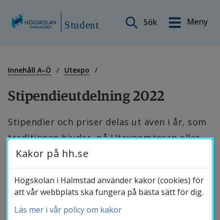
Sök på webbplatsen
Meny
Sök
English
Student
Gå
till
Min sida
innehåll
Innehåll A–Ö
Utexpo
Stipendieutdelning 2022
Innehåll A–Ö
Stipendier och priser delas ut även i år, som 
traditionen bjuder, på Utexpomässan eller 
Studiestöd
Kakor på hh.se
vid särskilda stipendieutdelningar.
Studentnytt
Högskolan i Halmstad använder kakor (cookies) för
att vår webbplats ska fungera på bästa sätt för dig.
“Det är nödvändigt att 
Läs mer i vår policy om kakor
Studentkalender
uppfinna.”