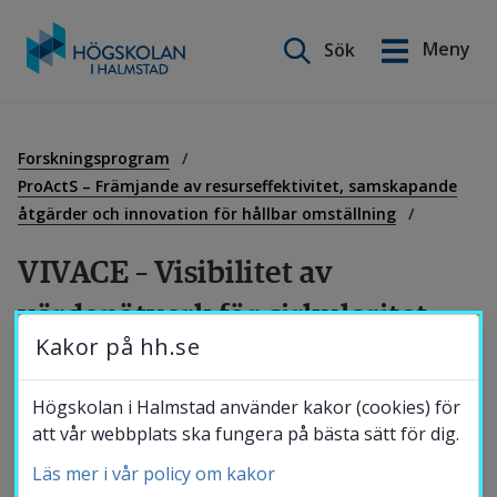
Sök på webbplatsen
Meny
Sök
English
Gå
till
Utbildning
innehåll
Forskningsprogram
ProActS – Främjande av resurseffektivitet, samskapande
åtgärder och innovation för hållbar omställning
Forskning
VIVACE – Visibilitet av 
värdenätverk för cirkularitet 
Samverkan
Kakor på hh.se
och miljöeffektivitet
Om Högskolan
Högskolan i Halmstad använder kakor (cookies) för
Projektet kombinerar flera perspektiv för att 
att vår webbplats ska fungera på bästa sätt för dig.
skapa en verktygslåda för cirkulär och 
Läs mer i vår policy om kakor
Bibliotek
miljöeffektiv produktion och syftar direkt till 