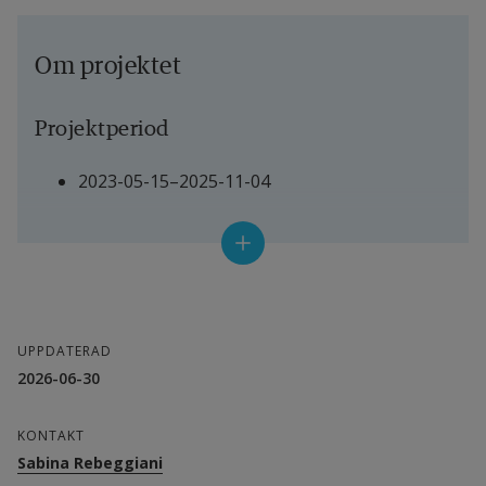
Om projektet
Projektperiod
2023-05-15–2025-11-04
Projektledare
Mélanie Despeisse, Chalmers tekniska 
högskola, huvudprojektledare
UPPDATERAD
2026-06-30
Sabina Rebeggiani, Högskolan i Halmstad, 
arbetspaketsledare (AP5)
KONTAKT
Sabina Rebeggiani
Andra deltagande forskare