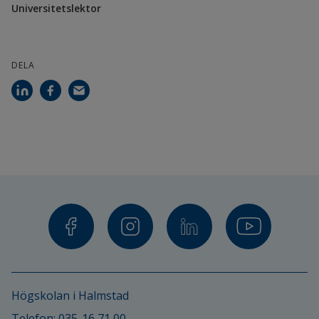
Universitetslektor
Högskolan i Halmstad
Vijeth Reddy, forskningsingenjör
DELA
Bengt-Göran Rosén, professor
Samverkanspartner
Lärosäten
Chalmers tekniska högskola
KTH
LTU Skellefteå
Högskolan i Halmstad
Företag
Telefon: 
035-16 71 00