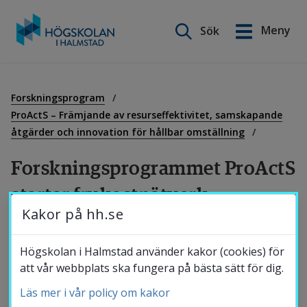
Sök på webbplatsen
Meny
Sök
English
Gå
till
Utbildning
innehåll
Forskningsprogram
ProActS – Främjande av resurseffektivitet, samskapande
åtgärder och innovation för hållbar omställning
Forskning
Forskningsprogrammet ProActS 
startar frukostnätverk
Samverkan
Kakor på hh.se
I går stod Högskolan i Halmstads 
Om Högskolan
Högskolan i Halmstad använder kakor (cookies) för
forskningsprogram ProActS, vars fokus är 
att vår webbplats ska fungera på bästa sätt för dig.
resurseffektivitet och hållbar omställning, 
Läs mer i vår policy om kakor
Bibliotek
värd för ett första möte i ett nystartat 