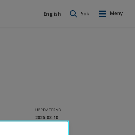
Sök på webbplatsen
Meny
Sök
English
English
UPPDATERAD
2026-03-10
KONTAKT