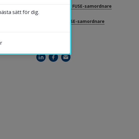
Katerina Černá, FUSE-samordnare
sta sätt för dig.
Jesper Lund, FUSE-samordnare
r
DELA
s.