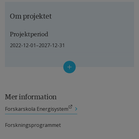
Om projektet
Projektperiod
2022-12-01–2027-12-31
Anslagsgivare
Energimyndigheten
Projektledare
Mer information
Eugenia Perez Vico, universitetslektor, 
Länk till annan webbplats.
Forskarskola Energisystem
Högskolan i Halmstad
Forskningsprogrammet
Andra deltagande forskare