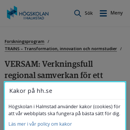
Sök på webbplatsen
Meny
Sök
English
Gå
till
Utbildning
innehåll
Forskningsprogram
TRAINS – Transformation, innovation och normstudier
Forskning
VERSAM: Verkningsfull 
regional samverkan för ett 
Samverkan
fossilfritt samhälle
Kakor på hh.se
Projektet syftar till att utveckla kunskap om 
Om Högskolan
Högskolan i Halmstad använder kakor (cookies) för
hur regional samverkan bidrar till att bygga 
att vår webbplats ska fungera på bästa sätt för dig.
den mångfacetterade kapacitet som krävs 
Läs mer i vår policy om kakor
Bibliotek
för att skapa fossilfria välfärdsstater.