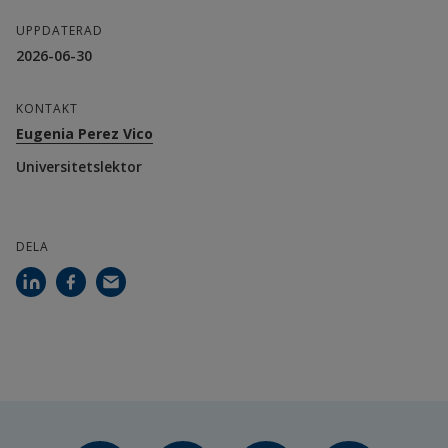
UPPDATERAD
Thomas Magnusson, professor, Högskolan i 
2026-06-30
Halmstad
KONTAKT
Jenny Palm, professor, Lunds universitet
Eugenia Perez Vico
Patrik Thollander, professor, Linköpings 
Universitetslektor
universitet
Sara Gustafsson, professor, Linköpings 
DELA
universitet
Patrik Rohdin, biträdande professor, 
Linköpings universitet
Doktorander