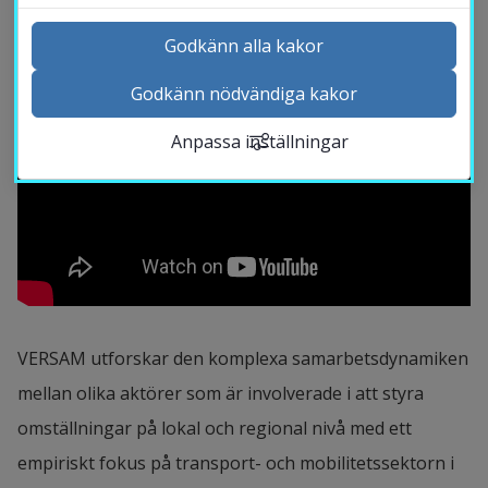
Godkänn alla kakor
Godkänn nödvändiga kakor
Kontakta och besök oss
Anpassa inställningar
Nyheter
Kalender
Sök personal
Studentwebb
Länk till anna
Medarbetarwebb Insidan
VERSAM utforskar den komplexa samarbetsdynamiken 
mellan olika aktörer som är involverade i att styra 
omställningar på lokal och regional nivå med ett 
empiriskt fokus på transport- och mobilitetssektorn i 