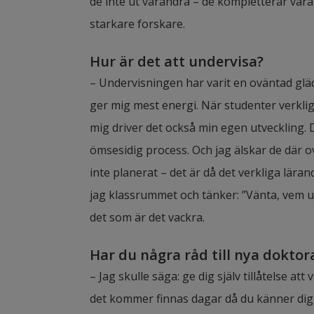
de inte ut varandra – de kompletterar vara
starkare forskare.
Hur är det att undervisa?
– Undervisningen har varit en oväntad gläd
ger mig mest energi. När studenter verklige
mig driver det också min egen utveckling. D
ömsesidig process. Och jag älskar de där o
inte planerat – det är då det verkliga lära
jag klassrummet och tänker: ”Vänta, vem un
det som är det vackra.
Har du några råd till nya dokto
– Jag skulle säga: ge dig själv tillåtelse a
det kommer finnas dagar då du känner dig n