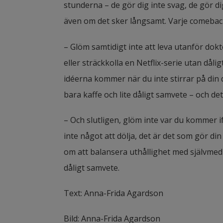
stunderna – de gör dig inte svag, de gör di
även om det sker långsamt. Varje comeback
– Glöm samtidigt inte att leva utanför dok
eller sträckkolla en Netflix-serie utan dål
idéerna kommer när du inte stirrar på din d
bara kaffe och lite dåligt samvete – och det
– Och slutligen, glöm inte var du kommer if
inte något att dölja, det är det som gör d
om att balansera uthållighet med självmedkä
dåligt samvete.
Text: Anna-Frida Agardson
Bild: Anna-Frida Agardson