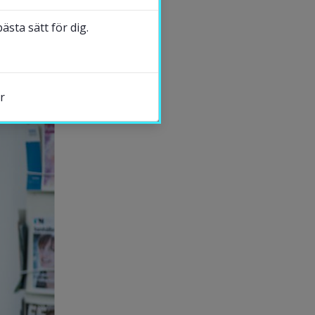
sta sätt för dig.
DELA
r
s.