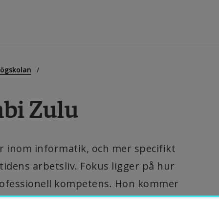
tbildning
ögskolan
bi Zulu
orskning
amverkan
inom informatik, och mer specifikt 
idens arbetsliv. Fokus ligger på hur 
m Högskolan
 professionell kompetens. Hon kommer 
beskriver hur kombinationen av 
ibliotek
 möjligheterna i Sverige har format henne 