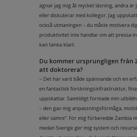
ägnar jag mig åt mycket läsning, andra är j
eller diskuterar med kollegor. Jag uppska
också utmaningen – du måste motivera dig s
produktivitet inte handlar om att pressa in
kan tänka klart.
Du kommer ursprungligen från Za
att doktorera?
– Det har varit både spännande och en erfa
en fantastisk forskningsinfrastruktur, finan
uppskattar. Samtidigt formade min utbildni
– den gav mig anpassningsförmåga, motstånd
eller sämre”. För mig förberedde Zambia m
medan Sverige ger mig system och resurser 