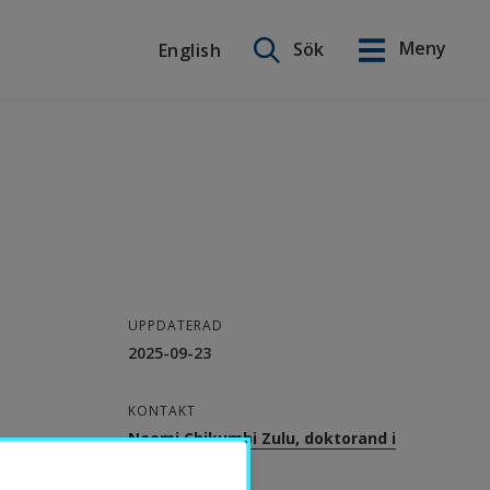
Sök på webbplatsen
Meny
Sök
English
English
UPPDATERAD
2025-09-23
KONTAKT
Naomi Chikumbi Zulu, doktorand i
informatik