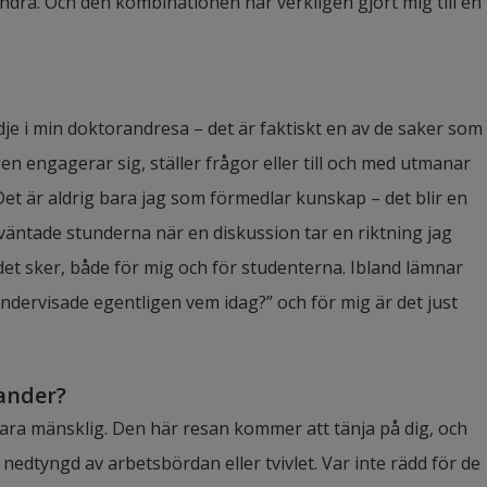
ndra. Och den kombinationen har verkligen gjort mig till en 
je i min doktorandresa – det är faktiskt en av de saker som 
n engagerar sig, ställer frågor eller till och med utmanar 
et är aldrig bara jag som förmedlar kunskap – det blir en 
väntade stunderna när en diskussion tar en riktning jag 
ndet sker, både för mig och för studenterna. Ibland lämnar 
dervisade egentligen vem idag?” och för mig är det just 
rander?
tt vara mänsklig. Den här resan kommer att tänja på dig, och 
edtyngd av arbetsbördan eller tvivlet. Var inte rädd för de 