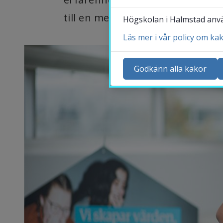
till en mer motståndskraftig och
Högskolan i Halmstad använ
Läs mer i vår policy om ka
Ko
Ny
Godkänn alla kakor
Ka
Sö
St
Me