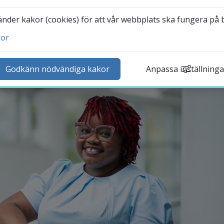
 kreativ forskare.
der kakor (cookies) för att vår webbplats ska fungera på bä
kor
ntakta och besök oss
heter
Godkänn nödvändiga kakor
Anpassa inställninga
lender
k personal
udentwebb
Länk till annan webbplat
darbetarwebb Insidan