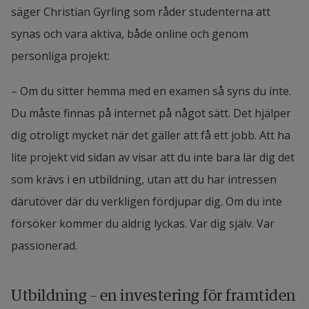
säger Christian Gyrling som råder studenterna att 
du kan gå efter en utbildning på Högskolan i 
synas och vara aktiva, både online och genom 
Halmstad. Med rätt utbildning, hårt arbete och 
personliga projekt:
stort engagemang kan var och en skapa sin egen 
framtid.
– Om du sitter hemma med en examen så syns du inte. 
Du måste finnas på internet på något sätt. Det hjälper 
dig otroligt mycket när det gäller att få ett jobb. Att ha 
lite projekt vid sidan av visar att du inte bara lär dig det 
som krävs i en utbildning, utan att du har intressen 
därutöver där du verkligen fördjupar dig. Om du inte 
försöker kommer du aldrig lyckas. Var dig själv. Var 
passionerad.
Utbildning – en investering för framtiden