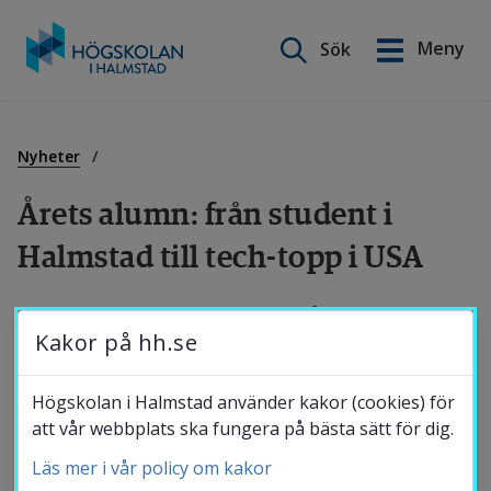
Sök på webbplatsen
Meny
Sök
English
Gå
till
Utbildning
innehåll
Nyheter
Årets alumn: från student i 
Forskning
Halmstad till tech-topp i USA
Samverkan
Christian Gyrling, som i dag får utmärkelsen 
Kakor på hh.se
Årets alumn vid Högskolan i Halmstad, är en 
tidigare dataingenjörsstudent som har gjort 
Om Högskolan
Högskolan i Halmstad använder kakor (cookies) för
en imponerande karriär inom spelindustrin. 
att vår webbplats ska fungera på bästa sätt för dig.
Utbildningen vid Högskolan lade en stabil 
Läs mer i vår policy om kakor
Bibliotek
grund som har hjälpt honom att nå 