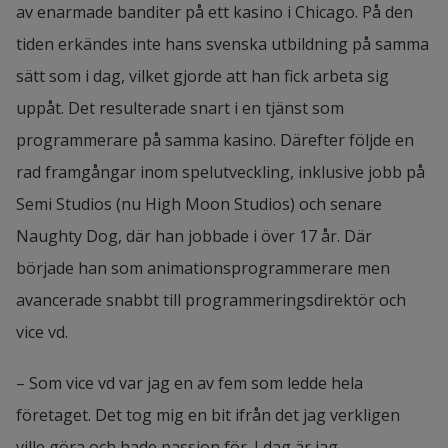
av enarmade banditer på ett kasino i Chicago. På den 
tiden erkändes inte hans svenska utbildning på samma 
sätt som i dag, vilket gjorde att han fick arbeta sig 
uppåt. Det resulterade snart i en tjänst som 
programmerare på samma kasino. Därefter följde en 
rad framgångar inom spelutveckling, inklusive jobb på 
Semi Studios (nu High Moon Studios) och senare 
Naughty Dog, där han jobbade i över 17 år. Där 
började han som animationsprogrammerare men 
avancerade snabbt till programmeringsdirektör och 
vice vd.
– Som vice vd var jag en av fem som ledde hela 
företaget. Det tog mig en bit ifrån det jag verkligen 
ville göra och hade passion för. I dag är jag 