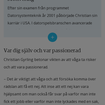
Efter sin examen från programmet 
Datorsystemteknik år 2001 påbörjade Christian sin 
karriär i USA. I datorspelsbranschen avancerade 
han från programmerare till vd på företaget 
Naughty Dog. Han var bland annat med och 
utvecklade spelet The Last of Us som har blivit en 
Var dig själv och var passionerad
mycket stor framgång och även en seriesuccé på 
Christian Gyrling betonar vikten av att våga ta risker 
strömningsjätten HBO.
och att vara passionerad.
I dag arbetar Christian som high-level engineer på 
– Det är viktigt att våga och att försöka komma över 
Meta Platforms Inc i Kalifornien.
rädslan att få ett nej. Att inse att ett nej kan vara 
Christian är en värdefull ambassadör för 
hjälpsamt om man också får svar på varför man inte 
Högskolan i Halmstad. Han är en god förebild för 
fick ett jobb eller varför man inte lyckades med en sak, 
lärosätets studenter och hans resa visar hur långt 