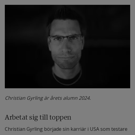
Christian Gyrling är årets alumn 2024.
Arbetat sig till toppen
Christian Gyrling började sin karriär i USA som testare 