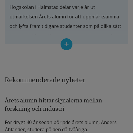
Högskolan i Halmstad delar varje år ut 
utmärkelsen Årets alumn för att uppmärksamma 
och lyfta fram tidigare studenter som på olika sätt 
har utmärkt sig efter examen samt är en positiv 
förebild för såväl Högskolan och dess studenter 
som för omgivande samhälle.
Utmärkelsen Årets alumn delas ut under 
Rekommenderade nyheter
avslutningshögtiden som i år äger rum den 31 maj. 
Då firas och tackas de studenter som tar examen 
vid ett festligt evenemang på Halmstad Arena.
Årets alumn hittar signalerna mellan
forskning och industri
Utmärkelsen Årets alumn
För drygt 40 år sedan började årets alumn, Anders
Åhlander, studera på den då tvååriga...