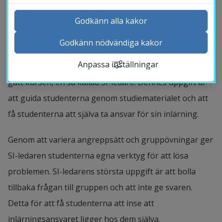
Vad är SI?
Godkänn alla kakor
SI går i korthet ut på att studenter samlas i 
Godkänn nödvändiga kakor
Kontakta och besök oss
studiegrupper utanför ordinarie schema. SI-möten 
Anpassa inställningar
Nyheter
sker under ledning av en erfaren student som tidigare 
Kalender
gått kursen, en så kallad SI-ledare. Dennes uppgift är 
Sök personal
att guida studenterna genom studiematerialet och att 
Studentwebb
få studenterna att själva ta ansvar för sin inlärning.
Länk till anna
Medarbetarwebb Insidan
Genom att variera angreppsätt och gruppövningar ger 
SI-ledaren studenterna egna verktyg för att lösa 
problemen. SI-ledarens största uppgift är att bolla 
tillbaka frågan till gruppen och att inte ge svaren. 
Detta för att få studenterna att inse att 
inlärningsansvaret ligger hos dem själva.