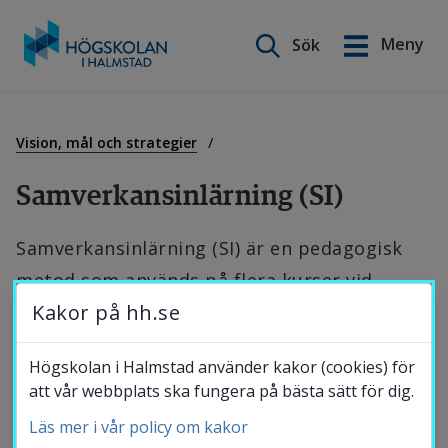
Sök på webbplatsen
Meny
Sök
English
Gå
till
Utbildning
innehåll
Vision, mål och strategier
Samverkansinlärning (SI)
Forskning
Samverkansinlärning (SI) är en pedagogisk 
metod som används på flera kurser vid 
Samverkan
Kakor på hh.se
lärosätet. Det är ett frivilligt komplement till 
övrig undervisning och ersätter varken 
Om Högskolan
Högskolan i Halmstad använder kakor (cookies) för
föreläsningar eller lärarledda 
att vår webbplats ska fungera på bästa sätt för dig.
övningstillfällen.
Läs mer i vår policy om kakor
Bibliotek