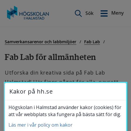
Sök på webbplatsen
Meny
Sök
English
Gå
till
Utbildning
innehåll
Samverkansarenor och labbmiljöer
Fab Lab
Fab Lab för allmänheten
Forskning
Utforska din kreativa sida på Fab Lab 
Halmstad! Här finns något för alla, oavsett 
Samverkan
Kakor på hh.se
om du är nybörjare eller erfaren användare. 
Fab Lab är en plats där du kan låta fantasin 
Om Högskolan
Högskolan i Halmstad använder kakor (cookies) för
flöda fritt och skapa tillsammans med 
att vår webbplats ska fungera på bästa sätt för dig.
likasinnade.
Läs mer i vår policy om kakor
Bibliotek