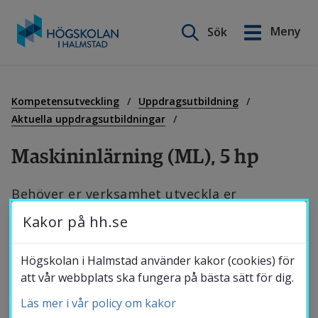
Sök på webbplatsen
Meny
Sök
English
Gå
till
Utbildning
innehåll
Kompetensutveckling
Uppdragsutbildning
Aktuella uppdragsutbildningar
Forskning
Maskininlärning (ML), 5 hp
Behöver er verksamhet utveckla er 
Samverkan
kompetens inom maskininlärning och 
Kakor på hh.se
artificiell intelligens? Den här 
Om Högskolan
Högskolan i Halmstad använder kakor (cookies) för
uppdragsutbildningen är till för de med en 
att vår webbplats ska fungera på bästa sätt för dig.
bakgrund inom datavetenskap som vill kunna 
Läs mer i vår policy om kakor
Bibliotek
implementera maskininlärning i praktiken.