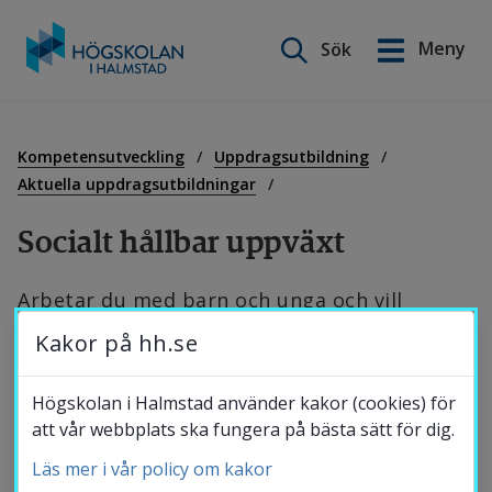
Sök på webbplatsen
Meny
Sök
English
Gå
till
Utbildning
innehåll
Kompetensutveckling
Uppdragsutbildning
Aktuella uppdragsutbildningar
Forskning
Socialt hållbar uppväxt
Arbetar du med barn och unga och vill 
Samverkan
utveckla dina sociologiska kunskaper om 
Kakor på hh.se
uppväxtvillkor i det svenska samhället? 
Om Högskolan
Högskolan i Halmstad använder kakor (cookies) för
Högskolan i Halmstad erbjuder möjlighet till 
att vår webbplats ska fungera på bästa sätt för dig.
en kurs som ökar förståelsen av principer 
Läs mer i vår policy om kakor
Bibliotek
som kan bidra till en socialt hållbar uppväxt, 