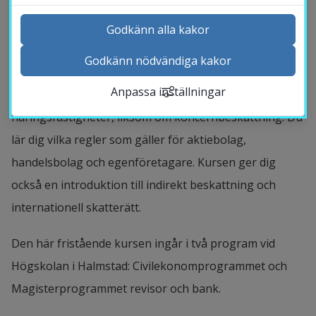
På den här kursen får du en översikt över vad som
Godkänn alla kakor
gäller för socialavgifter och för inkomster av tjänst,
Godkänn nödvändiga kakor
Kontakta och besök oss
kapital eller näringsverksamhet. Du får kunskap om
Anpassa inställningar
Nyheter
beskattning av bostäder, fastigheter och
Kalender
näringsfastigheter, liksom om koncernbeskattning. Du
Sök personal
lär dig vilka regler som gäller för aktiebolag,
Studentwebb
handelsbolag och egenföretagare. Kursen ger dig
Länk till anna
Medarbetarwebb Insidan
också en introduktion till indirekt beskattning och
internationell skatterätt.
Den här fristående kursen ingår i två program vid
Högskolan i Halmstad: Civilekonomprogrammet och
Magisterprogrammet revisor och bank.