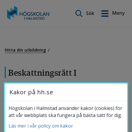
Sök på webbplatsen
Meny
Sök
English
Gå
till
Utbildning
innehåll
Hitta din utbildning
Forskning
Beskattningsrätt I
Samverkan
15 hp
Kakor på hh.se
Vill du lära dig grunderna inom beskattningsrätt och
Om Högskolan
Högskolan i Halmstad använder kakor (cookies) för
företagsbeskattning? Kunskap om skatterättsliga
att vår webbplats ska fungera på bästa sätt för dig.
överväganden har du nytta av inom all
Läs mer i vår policy om kakor
Bibliotek
affärsverksamhet.