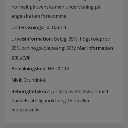
normalt på svenska men undervisning på
engelska kan förekomma.
Undervisningstid
:
Dagtid
Urvalsinformation
:
Betyg: 35%, högskoleprov:
35% och högskolepoäng: 30%
:
Mer information
om urval
Anmälningskod
:
HH-
20112
Nivå
:
Grundnivå
Behörighetskrav
:
Juridisk översiktskurs med
handelsrättslig inriktning 15 hp eller
motsvarande.