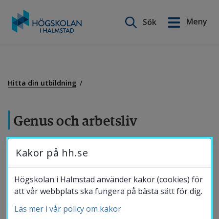
Sök på webbplatsen
Meny
Sök
English
Gå
till
Utbildning
innehåll
Hitta din utbildning
Forskning
Genus och arbetsliv
Samverkan
7,5 hp
Kakor på hh.se
Vill du utveckla kunskap om hur faktorer som kön,
Om Högskolan
Högskolan i Halmstad använder kakor (cookies) för
ålder och etnicitet med mera påverkar människors
att vår webbplats ska fungera på bästa sätt för dig.
positioner i arbetslivet? På den här kursen får du ta del
Läs mer i vår policy om kakor
Bibliotek
av grundläggande begrepp och teorier om genus,