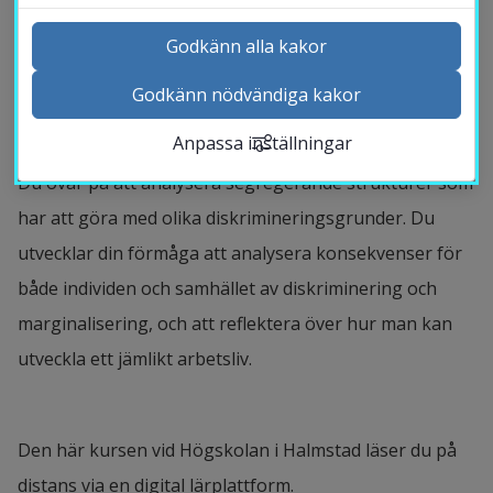
jämställdhet och intersektionalitet i arbetslivet. Hur
Godkänn alla kakor
kommer diskriminering och marginalisering till uttryck
– och varför finns problemen ofta kvar?
Godkänn nödvändiga kakor
Kontakta och besök oss
Anpassa inställningar
Nyheter
Kalender
Du övar på att analysera segregerande strukturer som
Sök personal
har att göra med olika diskrimineringsgrunder. Du
Studentwebb
utvecklar din förmåga att analysera konsekvenser för
Länk till anna
Medarbetarwebb Insidan
både individen och samhället av diskriminering och
marginalisering, och att reflektera över hur man kan
utveckla ett jämlikt arbetsliv.
Den här kursen vid Högskolan i Halmstad läser du på
distans via en digital lärplattform.