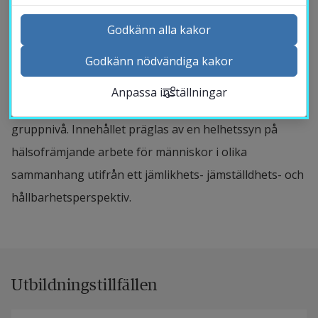
hälsa kan definieras, om hälsoteorier och pedagogiska
Godkänn alla kakor
teorier som är relevanta för att förstå
hälsopedagogiskt arbete och dess etik. Du får också
Godkänn nödvändiga kakor
Kontakta och besök oss
tillämpa dessa kunskaper genom att skriva en fiktiv
Anpassa inställningar
Nyheter
projektplan för ett hälsofrämjande projekt på
Kalender
gruppnivå. Innehållet präglas av en helhetssyn på
Sök personal
hälsofrämjande arbete för människor i olika
Studentwebb
sammanhang utifrån ett jämlikhets- jämställdhets- och
Länk till anna
Medarbetarwebb Insidan
hållbarhetsperspektiv.
Utbildningstillfällen