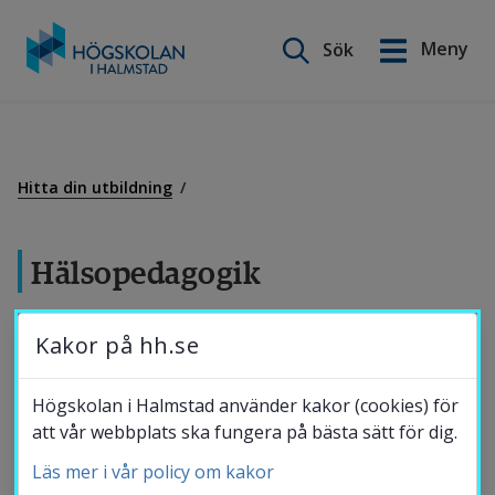
Sök på webbplatsen
Meny
Sök
English
Gå
till
Utbildning
innehåll
Hitta din utbildning
Forskning
Hälsopedagogik
Samverkan
15 hp
Kakor på hh.se
Denna kurs riktar sig till dig som är intresserad av
Om Högskolan
Högskolan i Halmstad använder kakor (cookies) för
hälso- och livsstilsfrågor och att vägleda andra till
att vår webbplats ska fungera på bästa sätt för dig.
medvetna hälsofrämjande val utifrån etiska principer.
Läs mer i vår policy om kakor
Bibliotek
Du läser om hur det mångfascetterade begreppet