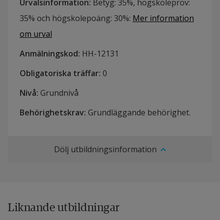
Urvalsinformation
:
Betyg: 35%, högskoleprov:
35% och högskolepoäng: 30%
:
Mer information
om urval
Anmälningskod
:
HH-
12131
Obligatoriska träffar
:
0
Nivå
:
Grundnivå
Behörighetskrav
:
Grundläggande behörighet.
Dölj utbildningsinformation
Liknande utbildningar