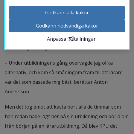
Godkänn alla kakor
Det var när Anton studerade till biolog som tankarna 
Godkänn nödvändiga kakor
på att bli lärare började komma. Utbildningen kändes 
Kontakta och besök oss
inte helt rätt för honom, men han ville ändå fortsätta 
Anpassa inställningar
Nyheter
med biologi på något sätt.
Kalender
Sök personal
– Under utbildningens gång övervägde jag olika 
Studentwebb
alternativ, och kom så småningom fram till att lärare 
Länk till anna
Medarbetarwebb Insidan
var det som passade mig bäst, berättar Anton 
Andersson.
Men det tog emot att kasta bort alla de timmar som 
han redan hade lagt ner på sin utbildning och börja om 
från början på en lärarutbildning. Då blev KPU det 