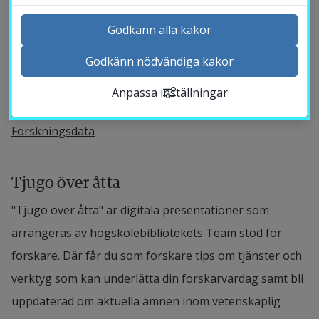
Kunskapsbank för forskare
Godkänn alla kakor
Publicera och synliggör din forskning
Godkänn nödvändiga kakor
Registrera forskningspublikationer i DiVA
Kontakta och besök oss
Högskolans förlag
Anpassa inställningar
Nyheter
Systematisk litteratursökning
Kalender
Forskningsdata
Sök personal
Studentwebb
Tjugo över åtta
Länk till anna
Medarbetarwebb Insidan
"Tjugo över åtta" är digitala presentationer som 
arrangeras av högskolebibliotekets Team stöd för 
forskare. Där får du som forskare tips om tjänster och 
verktyg som kan underlätta din forskarvardag samt bli 
uppdaterad om aktuella ämnen inom vetenskaplig 