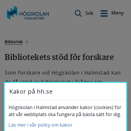
Sök på webbplatsen
Meny
Sök
English
Gå
till
Utbildning
innehåll
Bibliotek
Bibliotekets stöd för forskare
Forskning
Som forskare vid Högskolan i Halmstad kan 
du få stöd av biblioteket i frågor om 
Samverkan
Kakor på hh.se
vetenskaplig publicering, såsom hur du 
publicerar och synliggör din forskning, DiVA 
Om Högskolan
Högskolan i Halmstad använder kakor (cookies) för
och hantering av forskningsdata med mera.
att vår webbplats ska fungera på bästa sätt för dig.
Läs mer i vår policy om kakor
Bibliotek
Tjugo över åtta