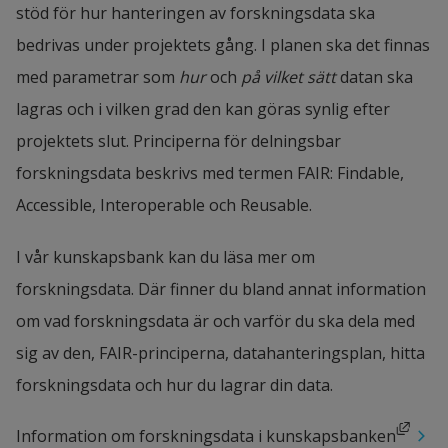
stöd för hur hanteringen av forskningsdata ska 
bedrivas under projektets gång. I planen ska det finnas 
med parametrar som 
hur
 och 
på vilket sätt
 datan ska 
lagras och i vilken grad den kan göras synlig efter 
projektets slut. Principerna för delningsbar 
forskningsdata beskrivs med termen FAIR: Findable, 
Accessible, Interoperable och Reusable.
I vår kunskapsbank kan du läsa mer om 
forskningsdata. Där finner du bland annat information 
om vad forskningsdata är och varför du ska dela med 
sig av den, FAIR-principerna, datahanteringsplan, hitta 
forskningsdata och hur du lagrar din data.
Länk till annan webbplats, öppnas i nytt fönster.
Information om forskningsdata i kunskapsbanken