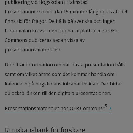
publicering vid Högskolan i Halmstad. 
Presentationerna är cirka 15 minuter långa plus att det 
finns tid för frågor. De hålls på svenska och ingen 
föranmälan krävs. I den öppna lärplattformen OER 
Commons publiceras sedan vissa av 
presentationsmaterialen.
Du hittar information om när nästa presentation hålls 
samt om vilket ämne som det kommer handla om i 
kalendern på högskolans intranät Insidan. Där hittar 
du också länken till den digitala presentationen.
Länk till annan webbplats, öppnas i nytt fönster.
Presentationsmaterialet hos OER Commons
Kunskapsbank för forskare