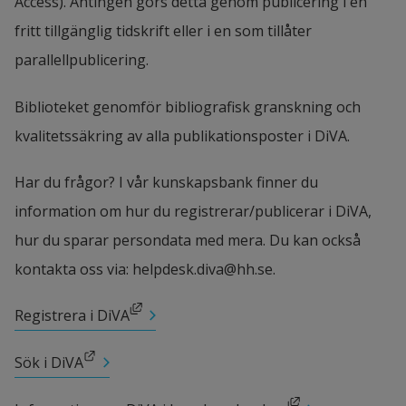
Access). Antingen görs detta genom publicering i en 
fritt tillgänglig tidskrift eller i en som tillåter 
parallellpublicering.
Biblioteket genomför bibliografisk granskning och 
kvalitetssäkring av alla publikationsposter i DiVA.
Har du frågor? I vår kunskapsbank finner du 
information om hur du registrerar/publicerar i DiVA, 
hur du sparar persondata med mera. Du kan också 
kontakta oss via: helpdesk.diva@hh.se.
Länk till annan webbplats, öppnas i nytt fönster.
Registrera i DiVA
Länk till annan webbplats.
Sök i DiVA