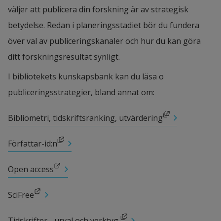
väljer att publicera din forskning är av strategisk 
betydelse. Redan i planeringsstadiet bör du fundera 
över val av publiceringskanaler och hur du kan göra 
ditt forskningsresultat synligt.
I bibliotekets kunskapsbank kan du läsa o 
publiceringsstrategier, bland annat om:
Länk till annan webbplats, öppnas i nytt fönster.
Bibliometri, tidskriftsranking, utvärdering
Länk till annan webbplats, öppnas i nytt fönster.
Författar-id:n
Länk till annan webbplats.
Open access
Länk till annan webbplats.
SciFree
Länk till annan webbplats, öppnas i nytt fönster.
Tidskrifter - urval och verktyg 