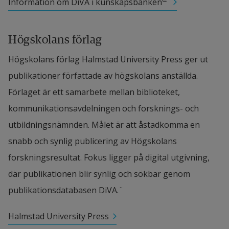
Länk till annan webbplats, öppnas i nytt fönster.
Information om DiVA i kunskapsbanken
Högskolans förlag
Högskolans förlag Halmstad University Press ger ut 
publikationer författade av högskolans anställda. 
Förlaget är ett samarbete mellan biblioteket, 
kommunikationsavdelningen och forsknings- och 
utbildningsnämnden. Målet är att åstadkomma en 
snabb och synlig publicering av Högskolans 
forskningsresultat. Fokus ligger på digital utgivning, 
där publikationen blir synlig och sökbar genom 
publikationsdatabasen DiVA.¨
Halmstad University Press