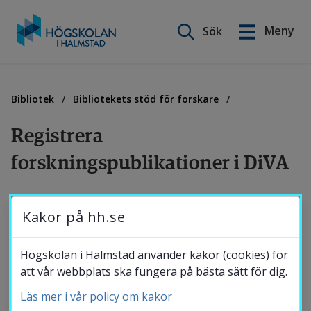
Sök på webbplatsen
Meny
Sök
English
Gå
till
Utbildning
innehåll
Bibliotek
Bibliotekets stöd för forskare
Registrera 
Forskning
forskningspublikationer i DiVA
Samverkan
DiVA (Digitala vetenskapliga Arkivet) är 
Kakor på hh.se
Högskolan i Halmstads publikationsdatabas 
för elektronisk publicering och registrering 
Om Högskolan
Högskolan i Halmstad använder kakor (cookies) för
av forskningspublikationer.
att vår webbplats ska fungera på bästa sätt för dig.
Läs mer i vår policy om kakor
Bibliotek
Samtliga forskare vid Högskolan i Halmstad är ålagda 