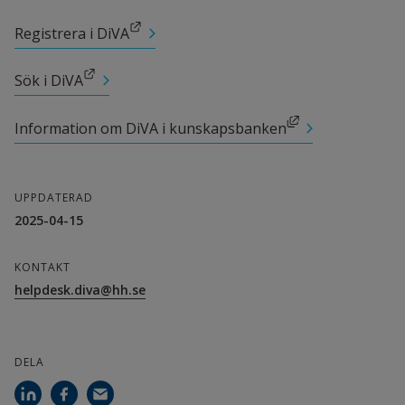
Länk till annan webbplats.
Registrera i DiVA
Länk till annan webbplats.
Sök i DiVA
Länk till annan webbplats, öppnas i nytt fönster.
Information om DiVA i kunskapsbanken
UPPDATERAD
2025-04-15
KONTAKT
helpdesk.diva@hh.se
DELA