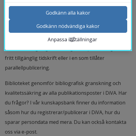
att registrera sina publikationer som är producerade 
Godkänn alla kakor
vid Högskolan i Halmstad i DiVA. Högskolans 
Godkänn nödvändiga kakor
publiceringspolicy rekommenderar även att, om 
Kontakta och besök oss
möjligt, se till att fulltexten blir fritt tillgänglig (open 
Anpassa inställningar
Nyheter
access). Antingen görs detta genom publicering i en 
Kalender
fritt tillgänglig tidskrift eller i en som tillåter 
Sök personal
parallellpublicering.
Studentwebb
Länk till anna
Medarbetarwebb Insidan
Biblioteket genomför bibliografisk granskning och 
kvalitetssäkring av alla publikationsposter i DiVA. Har 
du frågor? I vår kunskapsbank finner du information 
såsom hur du registrerar/publicerar i DiVA, hur du 
sparar persondata med mera. Du kan också kontakta 
oss via e-post.