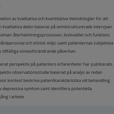
.
ion av kvalitativa och kvantitativa metodologier för att 
 kvalitativa delen baseras på semistrukturerade intervjuer 
teman: återhämtningsprocessen, livskvalitet och funktion; 
rdpersonal och klinisk miljö; samt patienternas subjektiva 
 tillfälliga sinnesförändrande påverkan.
rat perspektiv på patienters erfarenheter har publicerats. 
pektiv observationsstudie baserad på analys av redan 
linisk kontext beskriva patientkaraktäristika vid behandling 
v depressiva symtom samt identifiera potentiella 
ång i arbete.