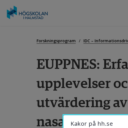
Gå
till
U
innehåll
Forskningsprogram
IDC – Informationsdri
EUPPNES: Erfar
F
upplevelser och
S
utvärdering av
O
nasalt esketam
B
Kakor på hh.se