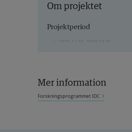
Om projektet
Projektperiod
2023-11-01–2027-12-31
Projektledare
Katrin Häggström Westberg, univ
Mer information
Andra deltagande forskare
Forskningsprogrammet IDC
Ingrid Larsson, professor i hälsa o
Marcus Rosenburg, universitetsl