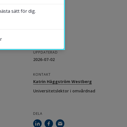
sta sätt för dig.
r
UPPDATERAD
2026-07-02
s.
KONTAKT
Katrin Häggström Westberg
Universitetslektor i omvårdnad
DELA